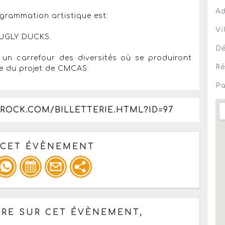
Ad
ogrammation artistique est:
Vi
UGLY DUCKS.
Dé
 un carrefour des diversités où se produiront
Ré
e du projet de CMCAS.
Pa
ROCK.COM/BILLETTERIE.HTML?ID=97
 CET ÉVÈNEMENT
pour un : mail / forum / réseau social
RE SUR CET ÉVÈNEMENT,