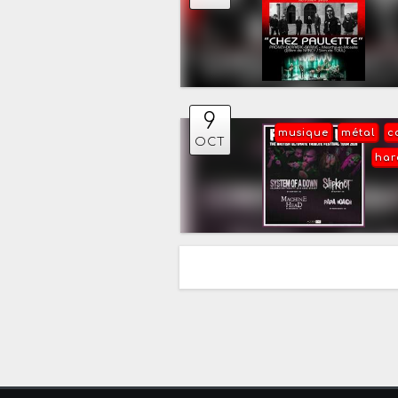
9
musique
métal
c
OCT
har