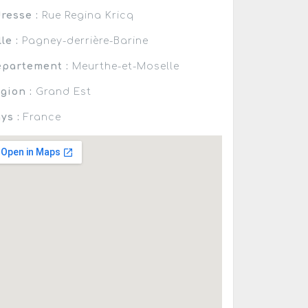
resse :
Rue Regina Kricq
lle :
Pagney-derrière-Barine
partement :
Meurthe-et-Moselle
gion :
Grand Est
ys :
France