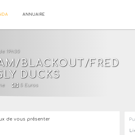
NDA
ANNUAIRE
 de 19h30
HAM/BLACKOUT/FRED
GLY DUCKS
ne
5 Euros
ux de vous présenter
Pu
Li