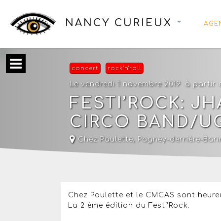
NANCY CURIEUX
AGE
concert
rock'n'roll
Le vendredi 1 novembre 2019
à partir
FESTI’ROCK: J
CIRCO BAND/U
Chez Paulette
,
Pagney-derrière-Bari
Chez Paulette et le CMCAS sont heure
La 2 ème édition du Festi’Rock.