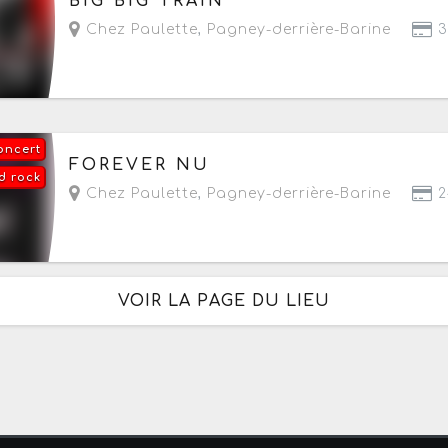
BIG BIG TRAIN
Chez Paulette
,
Pagney-derrière-Barine
3
oncert
Le vendredi 9 octobre 2026
à partir de 20h
FOREVER NU
d rock
Chez Paulette
,
Pagney-derrière-Barine
2
VOIR LA PAGE DU LIEU