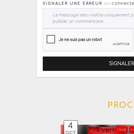
ou
connecte
SIGNALER UNE ERREUR
SIGNALE
PROC
4
rock
c
OCT