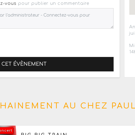
z-vous
pour publier un commentaire
An
ju
Mi
14
R CET ÉVÈNEMENT
HAINEMENT AU CHEZ PAU
oncert
Le dimanche 4 octobre 2026
à partir de 19h30