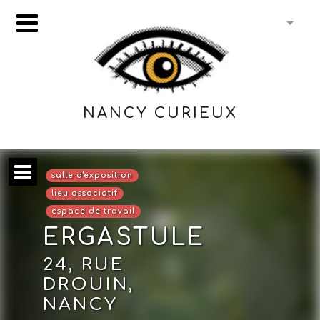
NANCY CURIEUX
salle d'exposition
lieu associatif
espace de travail
ERGASTULE
24, RUE
DROUIN,
NANCY