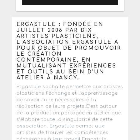
ERGASTULE : FONDÉE EN
JUILLET 2008 PAR DIX
ARTISTES PLASTICIENS,
L’ASSOCIATION ERGASTULE A
POUR OBJET DE PROMOUVOIR
LE CRÉATION
CONTEMPORAINE, EN
MUTUALISANT EXPÉRIENCES
ET OUTILS AU SEIN D’UN
ATELIER À NANCY.
Ergastule souhaite permettre aux artistes
plasticiens l’échange et l’apprentissage
de savoir-faire nécessaires à la
réalisation de leurs projets.C’est autour
de la production partagée en atelier que
s’élabore toute la singularité de cette
association. Ergastule permet aux
artistes de trouver les compétences
nécessaires à leur travail.Ergastule