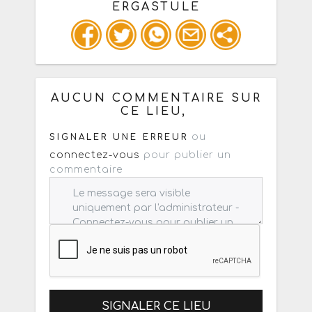
ERGASTULE
Ou copiez les infos ci-dessous pour
un : mail / forum / réseau social
AUCUN COMMENTAIRE SUR
CE LIEU,
ou
SIGNALER UNE ERREUR
connectez-vous
pour publier un
commentaire
SIGNALER CE LIEU