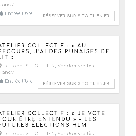
Nancy
Entrée libre
RÉSERVER SUR SITOITLIEN.FR
Le vendredi 14 octobre 2022
de 09h30 à 12h
ATELIER COLLECTIF : « AU
SECOURS, J’AI DES PUNAISES DE
LIT »
Le Local SI TOIT LIEN
,
Vandœuvre-lès-
Nancy
Entrée libre
RÉSERVER SUR SITOITLIEN.FR
Le mardi 11 octobre 2022
de 14h31 à 17h
ATELIER COLLECTIF : « JE VOTE
POUR ÊTRE ENTENDU » – LES
FUTURES ÉLECTIONS HLM
Le Local SI TOIT LIEN
,
Vandœuvre-lès-