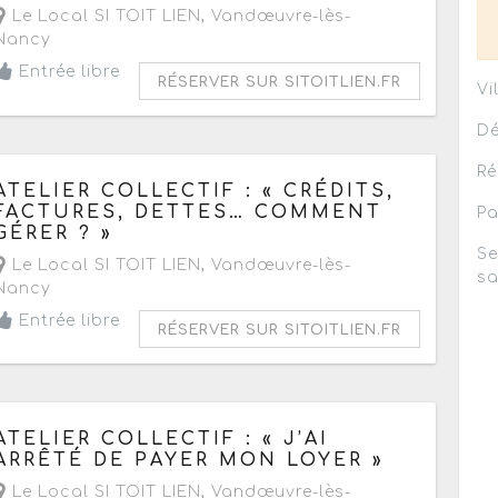
Le Local SI TOIT LIEN
,
Vandœuvre-lès-
Nancy
Entrée libre
RÉSERVER SUR SITOITLIEN.FR
Vi
Dé
Ré
Le mercredi 2 novembre 2022
ATELIER COLLECTIF : « CRÉDITS,
de 13h30 à 16h30
FACTURES, DETTES… COMMENT
Pa
GÉRER ? »
Se
Le Local SI TOIT LIEN
,
Vandœuvre-lès-
sa
Nancy
Entrée libre
RÉSERVER SUR SITOITLIEN.FR
Le jeudi 20 octobre 2022
de 14h30 à 17h
ATELIER COLLECTIF : « J’AI
ARRÊTÉ DE PAYER MON LOYER »
Le Local SI TOIT LIEN
,
Vandœuvre-lès-