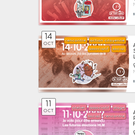
14
rencontre
action citoyenne
OCT
associatif
social
11
atelier
associatif
stage
OCT
social
rencontre