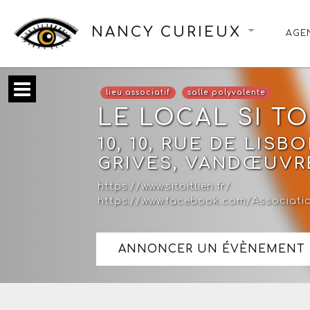
NANCY CURIEUX
AGE
lieu associatif
salle polyvalente
LE LOCAL SI TO
10, 10, RUE DE LIS
GRIVES, VANDŒUVR
https://www.sitoitlien.fr/
https://www.facebook.com/Associati
ANNONCER UN ÉVÈNEMENT 