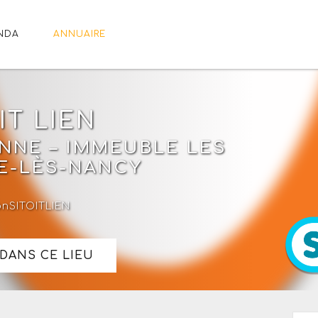
NDA
ANNUAIRE
IT LIEN
BONNE – IMMEUBLE LES
E-LÈS-NANCY
onSITOITLIEN
DANS CE LIEU