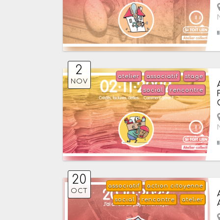
2
atelier
associatif
stage
NOV
social
rencontre
20
associatif
action citoyenne
OCT
social
rencontre
atelier