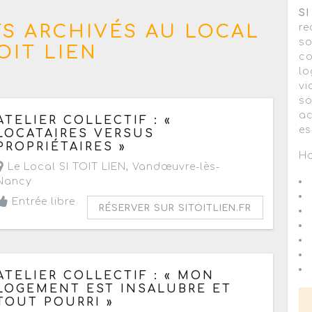
SI
S ARCHIVÉS AU LOCAL
re
so
TOIT LIEN
co
lo
vi
so
Le jeudi 24 novembre 2022
de 14h30 à 17h
ac
ATELIER COLLECTIF : «
es
LOCATAIRES VERSUS
PROPRIÉTAIRES »
Ho
Le Local SI TOIT LIEN
,
Vandœuvre-lès-
Nancy
Entrée libre
RÉSERVER SUR SITOITLIEN.FR
Le jeudi 10 novembre 2022
de 14h30 à 17h
ATELIER COLLECTIF : « MON
LOGEMENT EST INSALUBRE ET
TOUT POURRI »