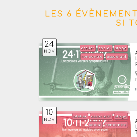
LES 6 ÉVÈNEMENT
SI 
24
atelier
social
stage
NOV
rencontre
associatif
10
atelier
associatif
stage
NOV
social
rencontre