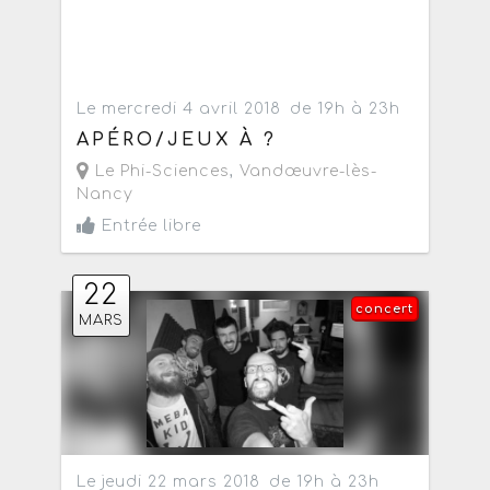
Le mercredi 4 avril 2018
de 19h à 23h
APÉRO/JEUX À ?
Le Phi-Sciences
,
Vandœuvre-lès-
Nancy
Entrée libre
22
concert
MARS
Le jeudi 22 mars 2018
de 19h à 23h