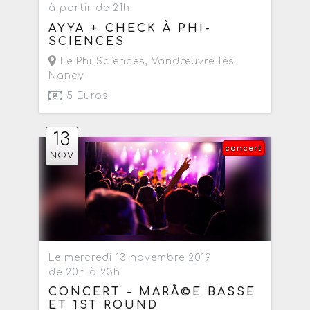
à partir de 21h
AYYA + CHECK À PHI-
SCIENCES
Le Phi-Sciences
,
Vandœuvre-lès-
Nancy
5 Euros
13
concert
NOV
Le mercredi 13 novembre 2019
de 20h à 23h
CONCERT - MARÃ©E BASSE
ET 1ST ROUND