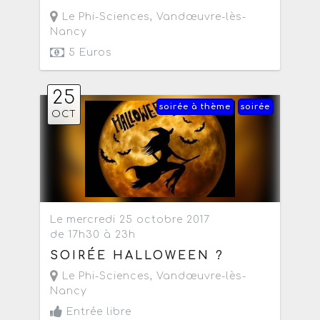
Le Phi-Sciences
,
Vandœuvre-lès-
Nancy
5 Euros
25
soirée à thème
soirée
OCT
Le mercredi 25 octobre 2017
de 17h30 à 23h
SOIRÉE HALLOWEEN ?
Le Phi-Sciences
,
Vandœuvre-lès-
Nancy
Entrée libre