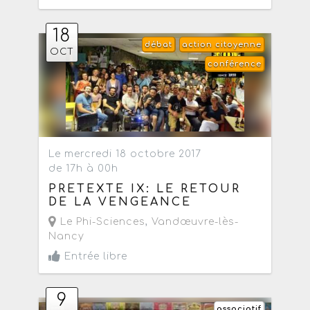
18
débat
action citoyenne
OCT
conférence
Le mercredi 18 octobre 2017
de 17h à 00h
PRETEXTE IX: LE RETOUR
DE LA VENGEANCE
Le Phi-Sciences
,
Vandœuvre-lès-
Nancy
Entrée libre
9
associatif