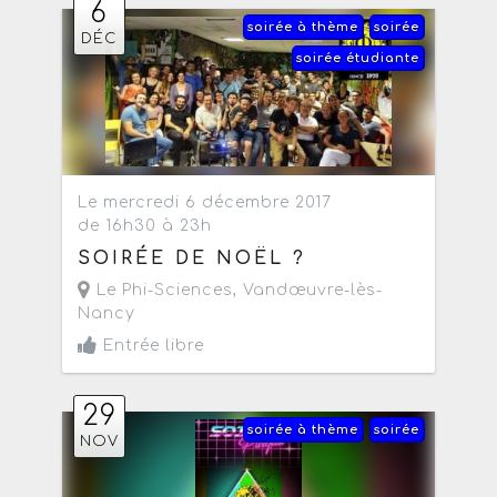
6
soirée à thème
soirée
DÉC
soirée étudiante
Le mercredi 6 décembre 2017
de 16h30 à 23h
SOIRÉE DE NOËL ?
Le Phi-Sciences
,
Vandœuvre-lès-
Nancy
Entrée libre
29
soirée à thème
soirée
NOV