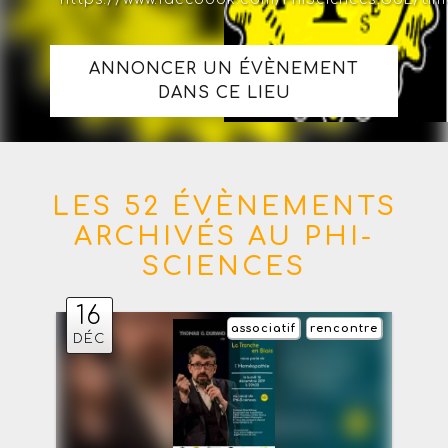
ANNONCER UN ÉVÈNEMENT
DANS CE LIEU
LES 52 ÉVÈNEMENTS
ARCHIVÉS AU PHI-
SCIENCES
16
associatif
rencontre
DÉC