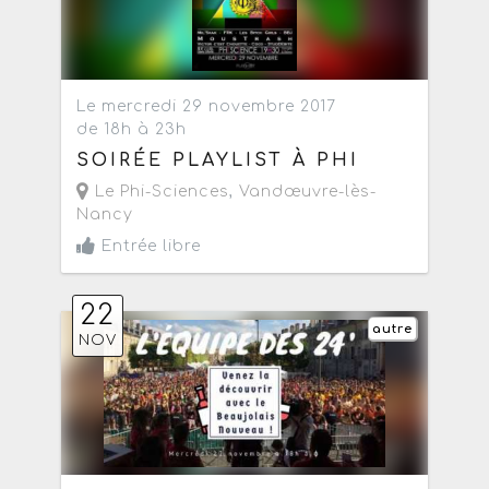
Le mercredi 29 novembre 2017
de 18h à 23h
SOIRÉE PLAYLIST À PHI
Le Phi-Sciences
,
Vandœuvre-lès-
Nancy
Entrée libre
22
autre
NOV