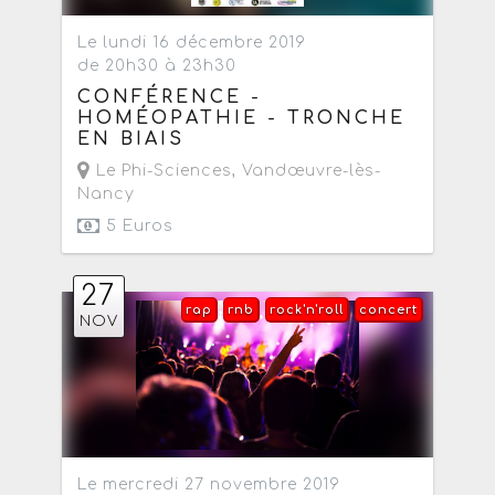
Le lundi 16 décembre 2019
de 20h30 à 23h30
CONFÉRENCE -
HOMÉOPATHIE - TRONCHE
EN BIAIS
Le Phi-Sciences
,
Vandœuvre-lès-
Nancy
5 Euros
27
rap
rnb
rock'n'roll
concert
NOV
Le mercredi 27 novembre 2019