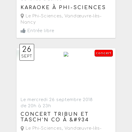
KARAOKE À PHI-SCIENCES
Le Phi-Sciences
,
Vandœuvre-lès-
Nancy
Entrée libre
26
concert
SEPT
Le mercredi 26 septembre 2018
de 20h à 23h
CONCERT TRIBUN ET
TASCH’N CO À &#934
Le Phi-Sciences
,
Vandœuvre-lès-