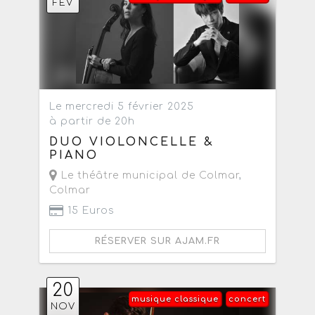
FÉV
Le mercredi 5 février 2025
à partir de 20h
DUO VIOLONCELLE &
PIANO
Le théâtre municipal de Colmar
,
Colmar
15 Euros
RÉSERVER SUR AJAM.FR
20
musique classique
concert
NOV