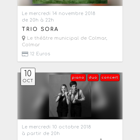
Le mercredi 14 novembre 2018
de 20h à 22h
TRIO SORA
Le théâtre municipal de Colmar
,
Colmar
12 Euros
10
piano
duo
concert
OCT
Le mercredi 10 octobre 2018
à partir de 20h