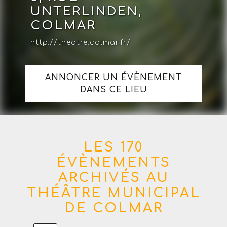
UNTERLINDEN,
COLMAR
http://theatre.colmar.fr/
ANNONCER UN ÉVÈNEMENT
DANS CE LIEU
LES 170
ÉVÈNEMENTS
ARCHIVÉS AU
THÉÂTRE MUNICIPAL
DE COLMAR