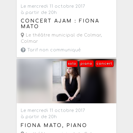
Le mercredi 11 octobre 2017
à partir de 20h
CONCERT AJAM : FIONA
MATO
Le théâtre municipal de Colmar
,
Colmar
Tarif non communiqué
solo
piano
concert
Le mercredi 11 octobre 2017
à partir de 20h
FIONA MATO, PIANO