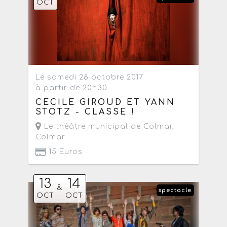
OCT
Le samedi 28 octobre 2017
à partir de 20h30
CECILE GIROUD ET YANN
STOTZ - CLASSE !
Le théâtre municipal de Colmar
,
Colmar
15 Euros
13
14
&
spectacle
OCT
OCT