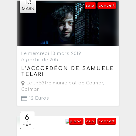
13
solo
concert
MARS
Le mercredi 13 mars 2019
à partir de 20h
L’ACCORDÉON DE SAMUELE
TELARI
Le théâtre municipal de Colmar
,
Colmar
12 Euros
6
piano
duo
concert
FÉV