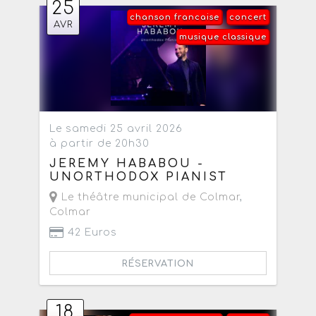
25
chanson francaise
concert
AVR
musique classique
Le samedi 25 avril 2026
à partir de 20h30
JEREMY HABABOU -
UNORTHODOX PIANIST
Le théâtre municipal de Colmar
,
Colmar
42 Euros
RÉSERVATION
18