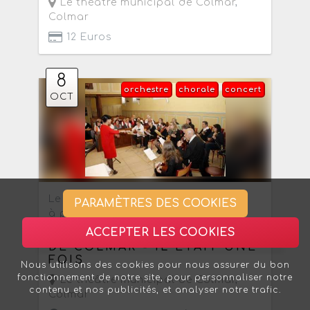
Le théâtre municipal de Colmar
,
Colmar
12 Euros
8
orchestre
chorale
concert
OCT
Le dimanche 8 octobre 2017
PARAMÈTRES DES COOKIES
à partir de 15h
ACCEPTER LES COOKIES
MANDOLINES ET GUITARES
DE COLMAR - IL ÉTAIT UNE
FOIS
Nous utilisons des cookies pour nous assurer du bon
fonctionnement de notre site, pour personnaliser notre
Le théâtre municipal de Colmar
,
contenu et nos publicités, et analyser notre trafic.
Colmar