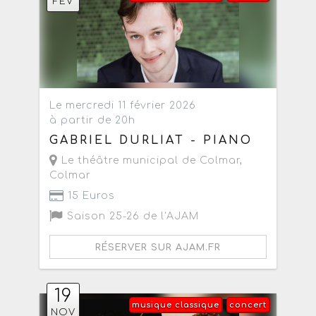
FÉV
Le mercredi 11 février 2026
à partir de 20h
GABRIEL DURLIAT - PIANO
Le théâtre municipal de Colmar
,
Colmar
15 Euros
Saison 25-26 de l'AJAM
RÉSERVER SUR AJAM.FR
19
musique classique
concert
NOV