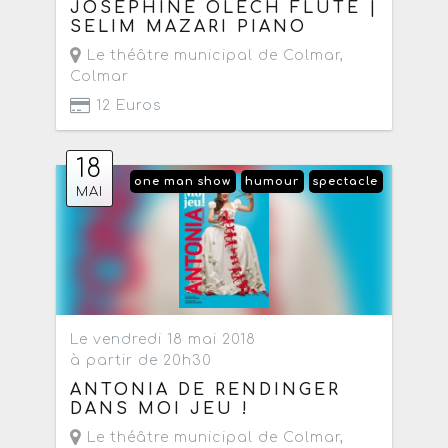
JOSEPHINE OLECH FLÛTE |
SELIM MAZARI PIANO
Le théâtre municipal de Colmar
,
Colmar
12 Euros
18
one man show
humour
spectacle
MAI
Le vendredi 18 mai 2018
à partir de 20h30
ANTONIA DE RENDINGER
DANS MOI JEU !
Le théâtre municipal de Colmar
,