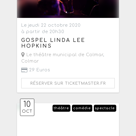
Le jeudi 22 octobre 2020
à partir de 20h30
GOSPEL LINDA LEE
HOPKINS
Le théâtre municipal de Colmar
,
Colmar
29 Euros
RÉSERVER SUR TICKETMASTER.FR
10
théâtre
comédie
spectacle
OCT