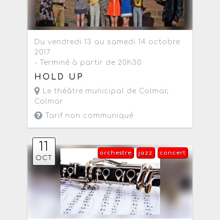
Du vendredi 13 au samedi 14 octobre
2017
- Terminé à partir de 20h30
HOLD UP
Le théâtre municipal de Colmar
,
Colmar
Tarif non communiqué
11
orchestre
jazz
concert
OCT