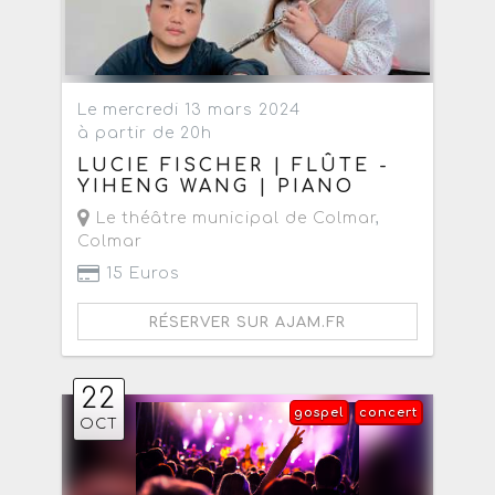
Le mercredi 13 mars 2024
à partir de 20h
LUCIE FISCHER | FLÛTE -
YIHENG WANG | PIANO
Le théâtre municipal de Colmar
,
Colmar
15 Euros
RÉSERVER SUR AJAM.FR
22
gospel
concert
OCT