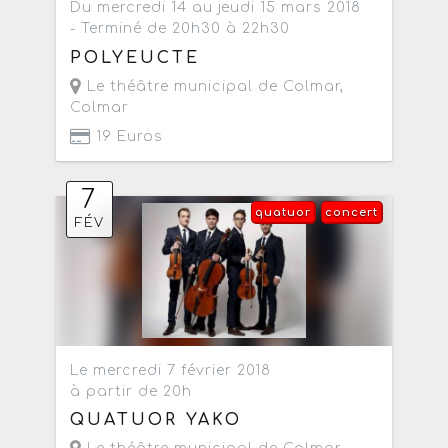
Du mercredi 14 au jeudi 15 mars 2018
- Terminé de 20h30 à 22h30
POLYEUCTE
Le théâtre municipal de Colmar
,
Colmar
19 Euros
7
quatuor
concert
FÉV
Le mercredi 7 février 2018
à partir de 20h
QUATUOR YAKO