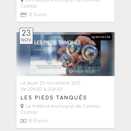
Le théâtre municipal de Colmar
,
Colmar
12 Euros
23
spectacle
NOV
Le jeudi 23 novembre 2017
de 20h30 à 23h30
LES PIEDS TANQUÉS
Le théâtre municipal de Colmar
,
Colmar
10 Euros