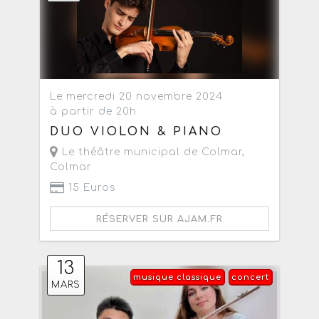
Le mercredi 20 novembre 2024
à partir de 20h
DUO VIOLON & PIANO
Le théâtre municipal de Colmar
,
Colmar
15 Euros
RÉSERVER SUR AJAM.FR
13
musique classique
concert
MARS