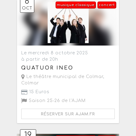
8
musique classique
concert
OCT
Le mercredi 8 octobre 2025
à partir de 20h
QUATUOR INEO
Le théâtre municipal de Colmar
,
Colmar
15 Euros
Saison 25-26 de l'AJAM
RÉSERVER SUR AJAM.FR
19