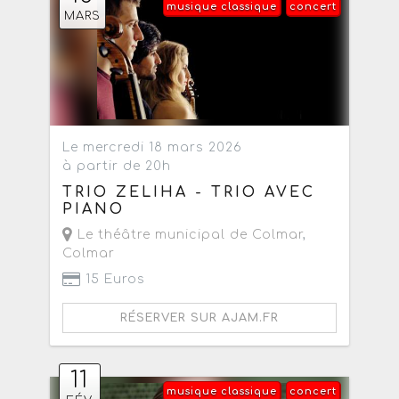
musique classique
concert
MARS
Le mercredi 18 mars 2026
à partir de 20h
TRIO ZELIHA - TRIO AVEC
PIANO
Le théâtre municipal de Colmar
,
Colmar
15 Euros
RÉSERVER SUR AJAM.FR
11
musique classique
concert