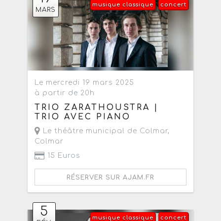
musique classique
concert
MARS
Le mercredi 19 mars 2025
à partir de 20h
TRIO ZARATHOUSTRA |
TRIO AVEC PIANO
Le théâtre municipal de Colmar
,
Colmar
15 Euros
RÉSERVER SUR AJAM.FR
5
musique classique
concert