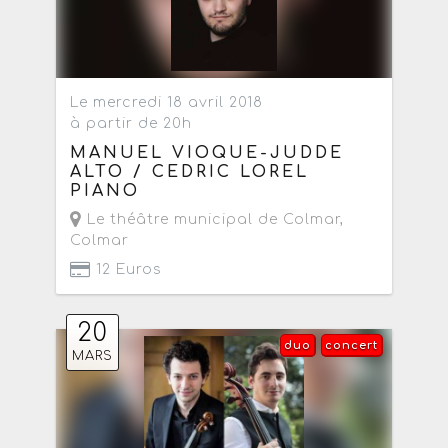
Le mercredi 18 avril 2018
à partir de 20h
MANUEL VIOQUE-JUDDE
ALTO / CEDRIC LOREL
PIANO
Le théâtre municipal de Colmar
,
Colmar
12 Euros
20
duo
concert
MARS