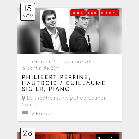
15
piano
duo
concert
NOV
Le mercredi 15 novembre 2017
à partir de 20h
PHILIBERT PERRINE,
HAUTBOIS / GUILLAUME
SIGIER, PIANO
Le théâtre municipal de Colmar
,
Colmar
12 Euros
28
spectacle