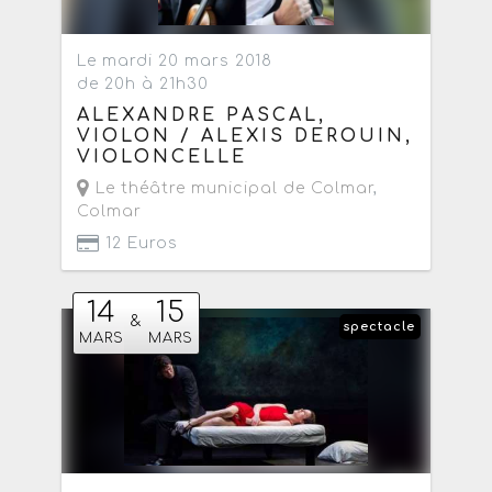
Le mardi 20 mars 2018
de 20h à 21h30
ALEXANDRE PASCAL,
VIOLON / ALEXIS DEROUIN,
VIOLONCELLE
Le théâtre municipal de Colmar
,
Colmar
12 Euros
14
15
&
spectacle
MARS
MARS