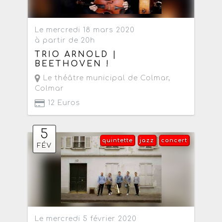
Le mercredi 18 mars 2020
à partir de 20h
TRIO ARNOLD |
BEETHOVEN !
Le théâtre municipal de Colmar
,
Colmar
12 Euros
5
quintette
jazz
concert
FÉV
Le mercredi 5 février 2020