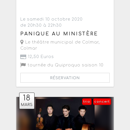
Le samedi 10 octobre 2020
de 20h30 à 22h30
PANIQUE AU MINISTÈRE
Le théâtre municipal de Colmar
,
Colmar
12,50 Euros
tournée du Quiproquo saison 10
RÉSERVATION
18
trio
concert
MARS