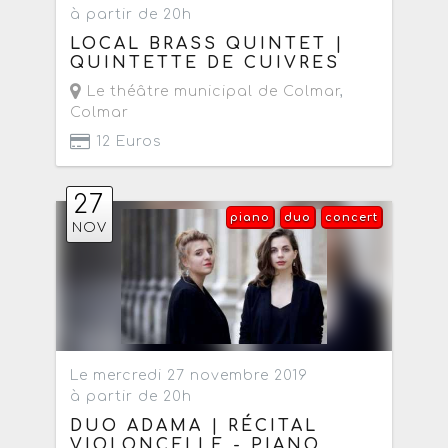
à partir de 20h
LOCAL BRASS QUINTET |
QUINTETTE DE CUIVRES
Le théâtre municipal de Colmar
,
Colmar
12 Euros
27
piano
duo
concert
NOV
Le mercredi 27 novembre 2019
à partir de 20h
DUO ADAMA | RÉCITAL
VIOLONCELLE - PIANO