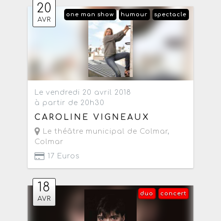
20
one man show
humour
spectacle
AVR
Le vendredi 20 avril 2018
à partir de 20h30
CAROLINE VIGNEAUX
Le théâtre municipal de Colmar
,
Colmar
17 Euros
18
duo
concert
AVR