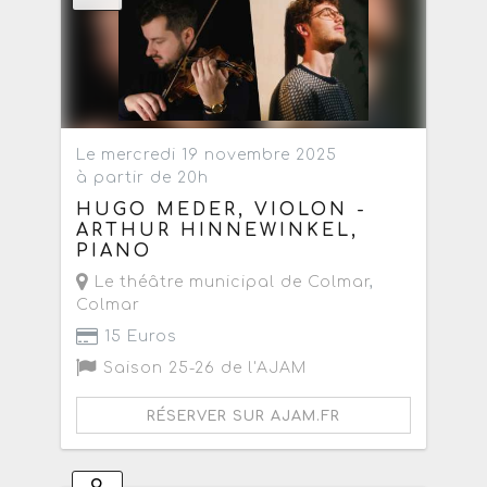
Le mercredi 19 novembre 2025
à partir de 20h
HUGO MEDER, VIOLON -
ARTHUR HINNEWINKEL,
PIANO
Le théâtre municipal de Colmar
,
Colmar
15 Euros
Saison 25-26 de l'AJAM
RÉSERVER SUR AJAM.FR