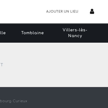
AJOUTER UN LIEU
Villers-lès-
lle
Tomblaine
Nancy
NT
sbourg Curieux