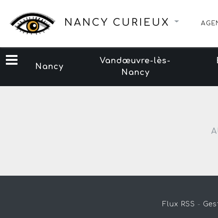
NANCY CURIEUX
AGE
Vandœuvre-lès-
Nancy
Nancy
A
Flux RSS
-
Ges