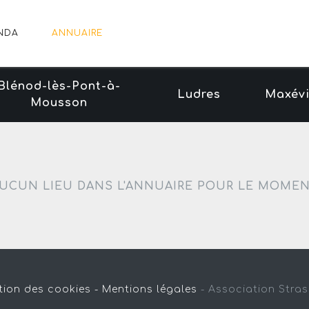
NDA
ANNUAIRE
Blénod-lès-Pont-à-
Ludres
Maxévi
Mousson
UCUN LIEU DANS L'ANNUAIRE POUR LE MOME
tion des cookies -
Mentions légales
-
Association Stra