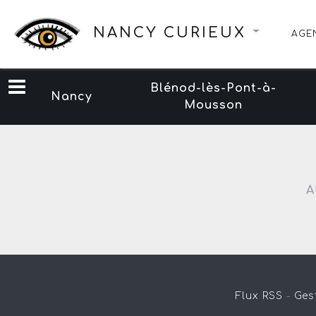
NANCY CURIEUX
AGE
Blénod-lès-Pont-à-
Nancy
Mousson
A
Flux RSS
-
Ges