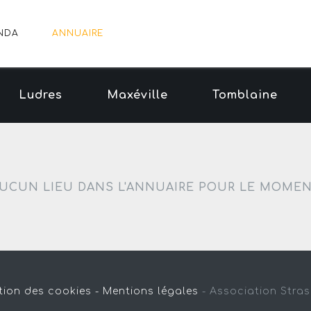
NDA
ANNUAIRE
Ludres
Maxéville
Tomblaine
UCUN LIEU DANS L'ANNUAIRE POUR LE MOME
tion des cookies -
Mentions légales
-
Association Stra