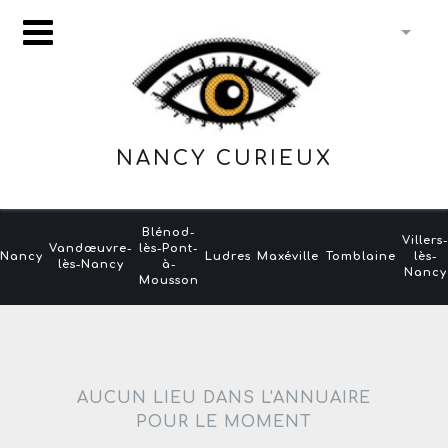
NANCY CURIEUX
Blénod-
Villers
Vandœuvre-
lès-Pont-
Nancy
Ludres
Maxéville
Tomblaine
lès-
lès-Nancy
à-
Nancy
Mousson
AUCUN LIEU DANS L'ANNUAIRE
POUR LE MOMENT