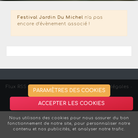
Festival Jardin Du Michel
n'a pas
encore d'évènement associé !
Flux RSS
-
Gestion des cookies -
Mentions légales
-
PARAMÈTRES DES COOKIES
Association Strasbourg Curieux
ACCEPTER LES COOKIES
Nous utilisons des cookies pour nous assurer du bon
fonctionnement de notre site, pour personnaliser notre
contenu et nos publicités, et analyser notre trafic.