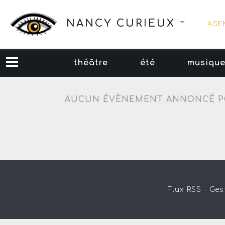
NANCY CURIEUX
AGE
théâtre
été
musiqu
AUCUN ÉVÈNEMENT ANNONCÉ P
Flux RSS
-
Ges