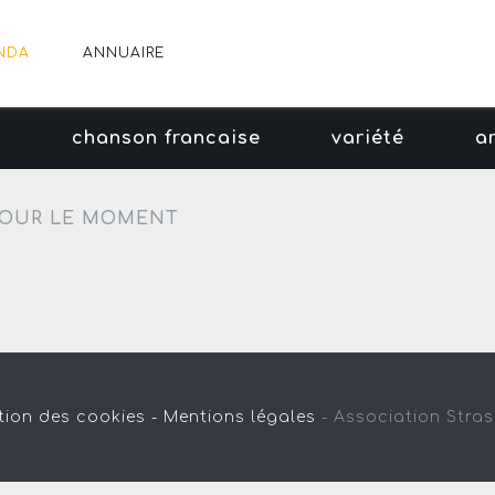
NDA
ANNUAIRE
e
chanson francaise
variété
a
OUR LE MOMENT
tion des cookies -
Mentions légales
-
Association Stra