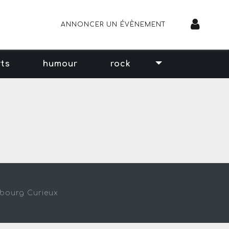
ANNONCER UN ÉVÈNEMENT
rts
humour
rock
sbourg Curieux