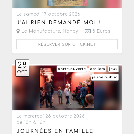
Le samedi 17 octobre 2026
J'AI RIEN DEMANDÉ MOI !
La Manufacture
,
Nancy
8 Euros
RÉSERVER SUR UTICK.NET
28
porte-ouverte
ateliers
jeux
OCT
jeune public
Le mercredi 28 octobre 2026
de 10h à 16h
JOURNÉES EN FAMILLE