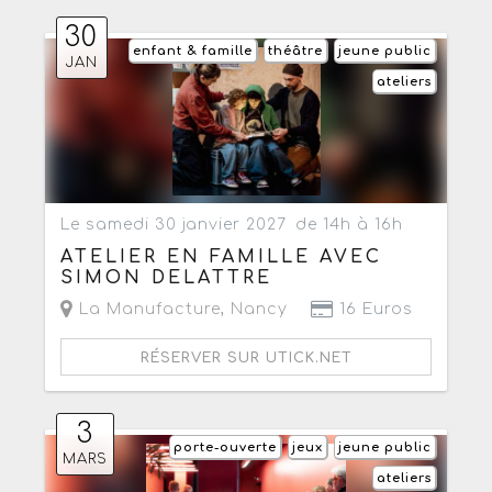
30
enfant & famille
théâtre
jeune public
JAN
ateliers
Le samedi 30 janvier 2027
de 14h à 16h
ATELIER EN FAMILLE AVEC
SIMON DELATTRE
La Manufacture
,
Nancy
16 Euros
RÉSERVER SUR UTICK.NET
3
porte-ouverte
jeux
jeune public
MARS
ateliers