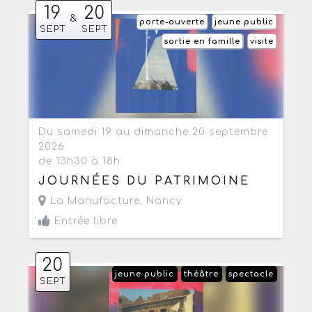
19
20
&
porte-ouverte
jeune public
SEPT
SEPT
sortie en famille
visite
Du samedi 19 au dimanche 20 septembre
2026
de 13h30 à 18h
JOURNÉES DU PATRIMOINE
La Manufacture
,
Nancy
Entrée libre
20
jeune public
théâtre
spectacle
SEPT