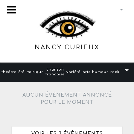
NANCY CURIEUX
chanson
théâtre
été
musique
variété
arts
humour
rock
francaise
AUCUN ÉVÈNEMENT ANNONCÉ
POUR LE MOMENT
VOIR LES 3 ÉVÈNEMENTS