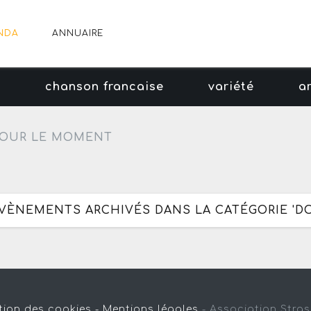
NDA
ANNUAIRE
e
chanson francaise
variété
a
OUR LE MOMENT
 ÉVÈNEMENTS ARCHIVÉS DANS LA CATÉGORIE 'D
tion des cookies -
Mentions légales
-
Association Stra