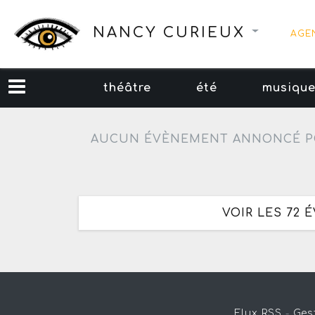
NANCY CURIEUX
AGE
théâtre
été
musiqu
AUCUN ÉVÈNEMENT ANNONCÉ P
VOIR LES 72
Flux RSS
-
Ges