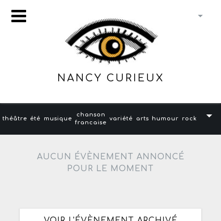
NANCY CURIEUX
chanson
théâtre
été
musique
variété
arts
humour
rock
francaise
AUCUN ÉVÈNEMENT ANNONCÉ
POUR LE MOMENT
VOIR L'ÉVÈNEMENT ARCHIVÉ