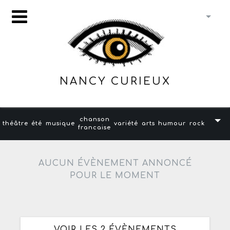
NANCY CURIEUX
chanson
théâtre
été
musique
variété
arts
humour
rock
francaise
AUCUN ÉVÈNEMENT ANNONCÉ
POUR LE MOMENT
VOIR LES 2 ÉVÈNEMENTS