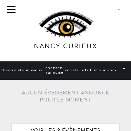
NANCY CURIEUX
chanson
théâtre
été
musique
variété
arts
humour
rock
francaise
AUCUN ÉVÈNEMENT ANNONCÉ
POUR LE MOMENT
VOIR LES 9 ÉVÈNEMENTS