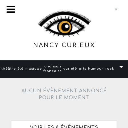
NANCY CURIEUX
chanson
théâtre
été
musique
variété
arts
humour
rock
francaise
AUCUN ÉVÈNEMENT ANNONCÉ
POUR LE MOMENT
VOIR LES 8 ÉVÈNEMENTS