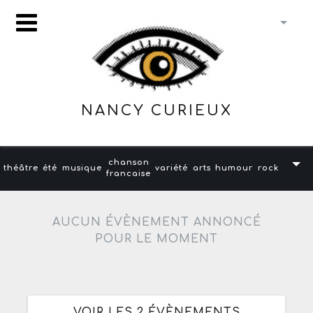
NANCY CURIEUX
chanson
théâtre
été
musique
variété
arts
humour
rock
francaise
AUCUN ÉVÈNEMENT ANNONCÉ
POUR LE MOMENT
VOIR LES 2 ÉVÈNEMENTS