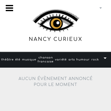
NANCY CURIEUX
chanson
théâtre
été
musique
variété
arts
humour
rock
francaise
AUCUN ÉVÈNEMENT ANNONCÉ
POUR LE MOMENT