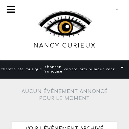
NANCY CURIEUX
chanson
théâtre
été
musique
variété
arts
humour
rock
francaise
AUCUN ÉVÈNEMENT ANNONCÉ
POUR LE MOMENT
VOIR L'ÉVÈNEMENT ARCHIVÉ