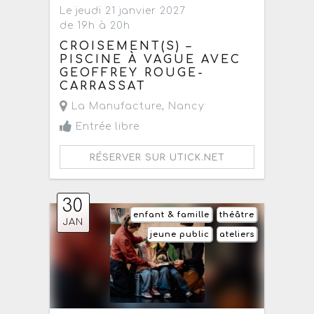
Le jeudi 21 janvier 2027
de 19h à 20h
CROISEMENT(S) –
PISCINE À VAGUE AVEC
GEOFFREY ROUGE-
CARRASSAT
La Manufacture
,
Nancy
Entrée libre
RÉSERVER SUR UTICK.NET
30
enfant & famille
théâtre
JAN
jeune public
ateliers