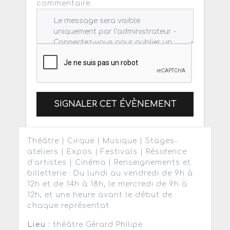
commentaire
SIGNALER CET ÉVÈNEMENT
Théâtre | Cirque | Musique | Stages-
ateliers | Expos | Festivals | Résidence
d’artistes | Cinéma | Renseignements et
billetterie : Du lundi au vendredi de 9h à
12h et de 14h à 18h, le mercredi de 9h à
12h, et une heure avant le début de
chaque représentat
Lieu :
théâtre Gérard Philipe