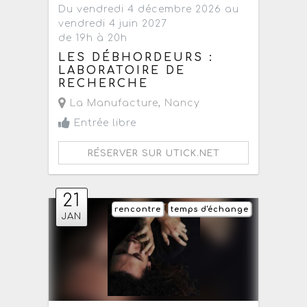
Du vendredi 4 décembre 2026 au
vendredi 4 juin 2027
de 19h à 20h
LES DÉBHORDEURS :
LABORATOIRE DE
RECHERCHE
La Manufacture
,
Nancy
Entrée libre
RÉSERVER SUR UTICK.NET
21
rencontre
temps d'échange
JAN