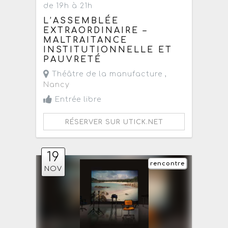
de 19h à 21h
L’ASSEMBLÉE
EXTRAORDINAIRE –
MALTRAITANCE
INSTITUTIONNELLE ET
PAUVRETÉ
Théâtre de la manufacture ,
Nancy
Entrée libre
RÉSERVER SUR UTICK.NET
19
rencontre
NOV