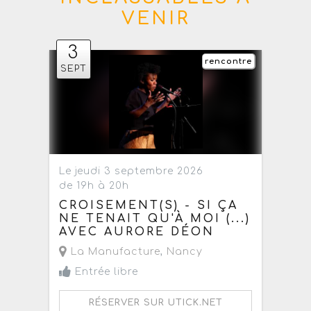
VENIR
3
rencontre
SEPT
Le jeudi 3 septembre 2026
de 19h à 20h
CROISEMENT(S) - SI ÇA
NE TENAIT QU'À MOI (...)
AVEC AURORE DÉON
La Manufacture
,
Nancy
Entrée libre
RÉSERVER SUR UTICK.NET