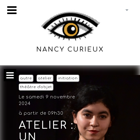
NANCY CURIEUX
autre
atelier
initiation
théâtre d'objet
Le samedi 9 novembre
2024
à partir de 09h30
ATELIER :
UN