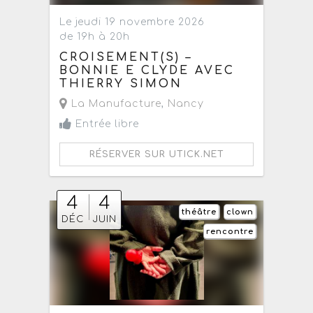
Le jeudi 19 novembre 2026
de 19h à 20h
CROISEMENT(S) –
BONNIE E CLYDE AVEC
THIERRY SIMON
La Manufacture
,
Nancy
Entrée libre
RÉSERVER SUR UTICK.NET
4
4
théâtre
clown
DÉC
JUIN
rencontre