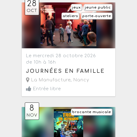
28
jeux
jeune public
OCT
ateliers
porte-ouverte
Le mercredi 28 octobre 2026
de 10h à 16h
JOURNÉES EN FAMILLE
La Manufacture
,
Nancy
Entrée libre
8
brocante musicale
NOV