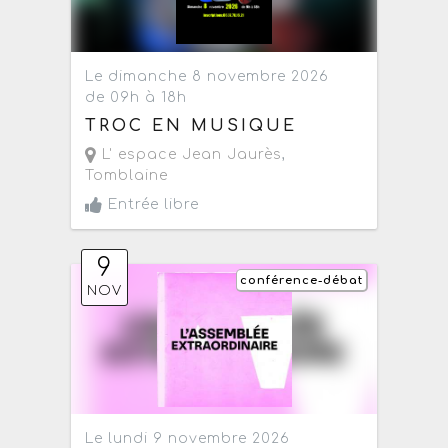
Le dimanche 8 novembre 2026
de 09h à 18h
TROC EN MUSIQUE
L' espace Jean Jaurès
,
Tomblaine
Entrée libre
9
conférence-débat
NOV
Le lundi 9 novembre 2026