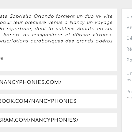
ste Gabriella Orlando forment un duo in‐ vité
Li
 pour leur première venue à Nancy un voyage
Vi
 répertoire, dont la sublime Sonate en sol
e Sonate du compositeur et flûtiste virtuose
Dé
ranscriptions acrobatiques des grands opéras
Ré
ne
Pa
Un
év
.NANCYPHONIES.COM/
Pu
Ei
EBOOK.COM/NANCYPHONIES
AGRAM.COM/NANCYPHONIES/