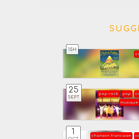
SUGG
15H
c
25
pop-rock
pop
c
SEPT
musique
1
chanson francaise
c