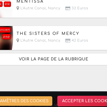
MENTISSA
e
été
L'Autre Canal
,
Nancy
32 Euros
oncert
Le vendredi 2 octobre 2026
à partir de 20h
THE SISTERS OF MERCY
pop
L'Autre Canal
,
Nancy
42 Euros
VOIR LA PAGE DE LA RUBRIQUE
RAMÈTRES DES COOKIES
ACCEPTER LES COOK
tion des cookies -
Mentions légales
-
Association Stra