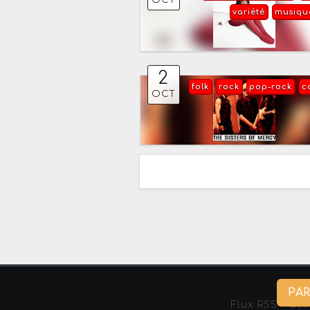
OCT
variété
musiqu
2
folk
rock
pop-rock
c
OCT
PA
Flux RSS
-
Ges