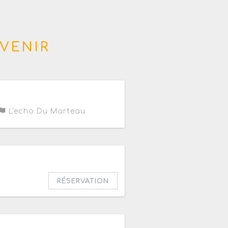
VENIR
L'echo Du Marteau
h30
RÉSERVATION