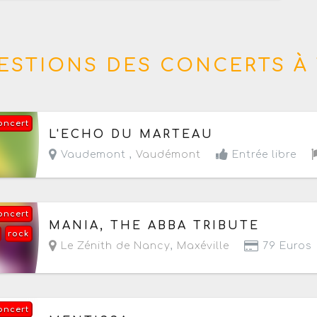
ESTIONS DES CONCERTS À 
oncert
Aujourd'hui le samedi 8 août 2026
de 15h à 01h
L'ECHO DU MARTEAU
Vaudemont ,
Vaudémont
Entrée libre
oncert
Le vendredi 25 septembre 2026
à partir de 20
MANIA, THE ABBA TRIBUTE
rock
Le Zénith de Nancy
,
Maxéville
79 Euros
oncert
Le jeudi 1 octobre 2026
à partir de 20h30