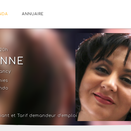
NDA
ANNUAIRE
 20h
ENNE
ancy
nies
ando
diant
et
Tarif demandeur d'emploi