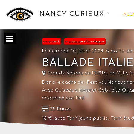
NANCY CURIEUX
AGE
concert
musique classique
Le mercredi 10 juillet 2024
à partir de
BALLADE ITALI
Grands Salons de l'Hôtel de Ville,
N
Dans le cadre de :
Festival Nancypho
Avec Guiseppe Nese et Gabriella Orl
Organisé par Rml
25 Euros
15 € avec
Tarif jeune public
,
Tarif étu