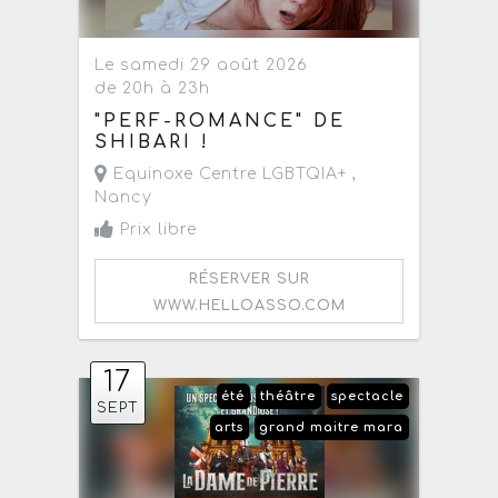
Le samedi 29 août 2026
de 20h à 23h
"PERF-ROMANCE" DE
SHIBARI !
Equinoxe Centre LGBTQIA+ ,
Nancy
Prix libre
RÉSERVER SUR
WWW.HELLOASSO.COM
17
été
théâtre
spectacle
SEPT
arts
grand maitre mara