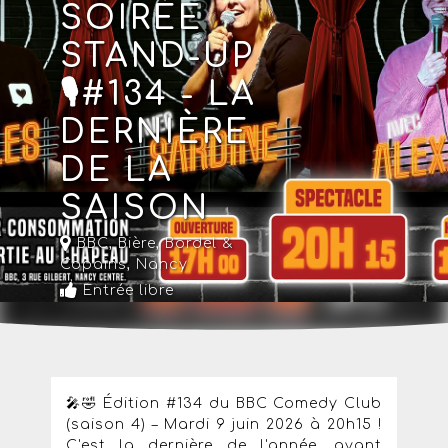
SOIRÉE
STAND-UP
🎙️#134 - LA
DERNIÈRE
DE LA
SAISON
BBC, Bière, Bordel &
Copains
,
Nancy
Entrée libre
🎤🤣 Édition #134 du BBC Comedy Club
(saison 4) – Mardi 9 juin 2026 à 20h15 !
C'est la dernière de l'année, avant