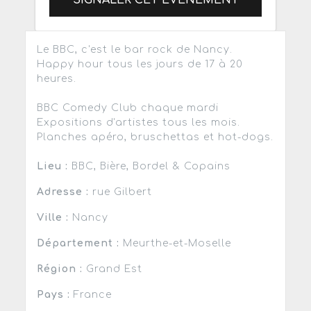
Le BBC, c'est le bar rock de Nancy.
Happy hour tous les jours de 17 à 20
heures.
BBC Comedy Club chaque mardi
Expositions d'artistes tous les mois.
Planches apéro, bruschettas et hot-dogs.
Lieu :
BBC, Bière, Bordel & Copains
Adresse :
rue Gilbert
Ville :
Nancy
Département :
Meurthe-et-Moselle
Région :
Grand Est
Pays :
France