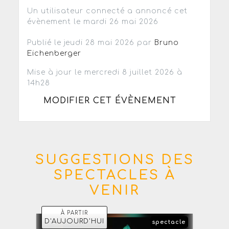
Un utilisateur connecté a annoncé cet
évènement le mardi 26 mai 2026
Publié le jeudi 28 mai 2026 par
Bruno
Eichenberger
Mise à jour le mercredi 8 juillet 2026 à
14h28
MODIFIER CET ÉVÈNEMENT
SUGGESTIONS DES
SPECTACLES À
VENIR
À PARTIR
D'AUJOURD'HUI
spectacle