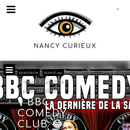
NANCY CURIEUX
spectacle
stand up
Le mardi 9 juin 2026
à partir de 20h15
🎙️ BBC
COMEDY
CLUB 😂