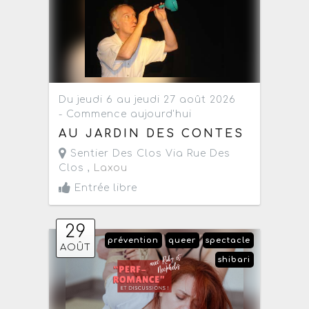
Du jeudi 6 au jeudi 27 août 2026
- Commence aujourd'hui
AU JARDIN DES CONTES
Sentier Des Clos Via Rue Des
Clos ,
Laxou
Entrée libre
29
prévention
queer
spectacle
AOÛT
shibari