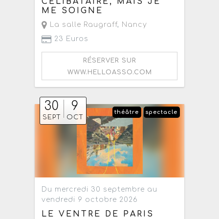
CÉLIBATAIRE, MAIS JE
ME SOIGNE
La salle Raugraff
,
Nancy
23 Euros
RÉSERVER SUR
WWW.HELLOASSO.COM
30
9
théâtre
spectacle
SEPT
OCT
Du mercredi 30 septembre au
vendredi 9 octobre 2026
LE VENTRE DE PARIS