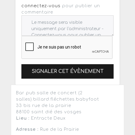
connectez-vous
pour publier un
commentaire
SIGNALER CET ÉVÈNEMENT
Bar pub.salle de concert (2
salles).billard.fléchettes.babyfoot
33 bis rue de la prairie
88100 saint dié des vosges
Lieu :
Entracte Deux
Adresse :
Rue de la Prairie