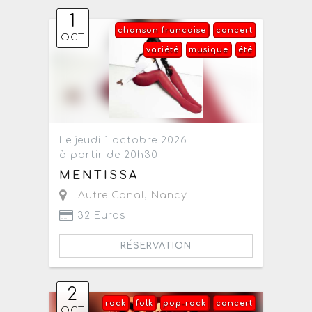
1
chanson francaise
concert
OCT
variété
musique
été
Le jeudi 1 octobre 2026
à partir de 20h30
MENTISSA
L'Autre Canal
,
Nancy
32 Euros
RÉSERVATION
2
rock
folk
pop-rock
concert
OCT