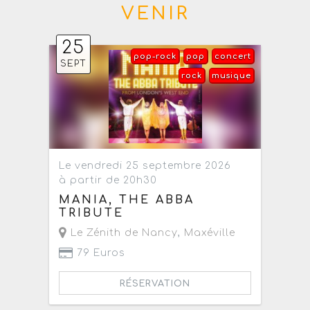
VENIR
25
pop-rock
pop
concert
SEPT
rock
musique
Le vendredi 25 septembre 2026
à partir de 20h30
MANIA, THE ABBA
TRIBUTE
Le Zénith de Nancy
,
Maxéville
79 Euros
RÉSERVATION