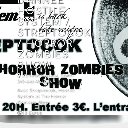
D'ANNÉE
HOSTILE
SYSTEM /
STREPTOCOK
/ HORROR
ZOMBIES
SHOW
L'Entracte Deux
,
Saint-
Dié-des-Vosges
Avec Streptocok, Hostile
System et The Horror
Zombies Show
3 Euros