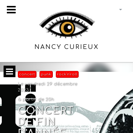
NANCY CURIEUX
concert
punk
rock'n'roll
Le vendredi 29 décembre
2023
à partir de 20h
CONCERT
DE FIN