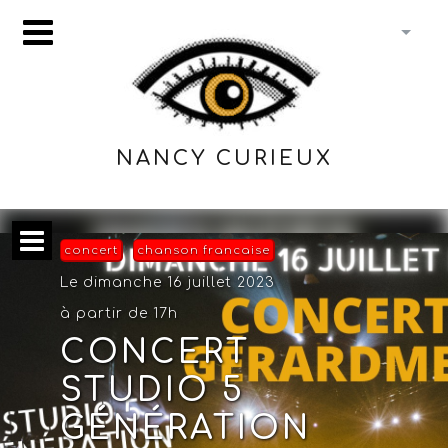
NANCY CURIEUX
concert
chanson francaise
Le dimanche 16 juillet 2023
à partir de 17h
CONCERT
STUDIO 5
GÉNÉRATION