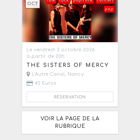
folk
rock
pop-rock
concert
OCT
pop
Le vendredi 2 octobre 2026
à partir de 20h
THE SISTERS OF MERCY
L'Autre Canal
,
Nancy
42 Euros
RÉSERVATION
VOIR LA PAGE DE LA
RUBRIQUE