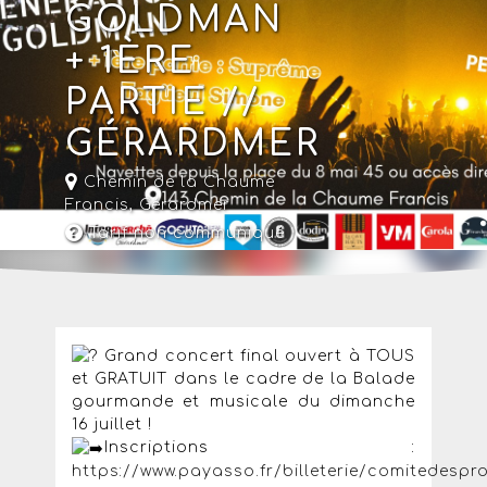
GOLDMAN
+ 1ÈRE
PARTIE //
GÉRARDMER
Chemin de la Chaume
Francis,
Gérardmer
Tarif non communiqué
Grand concert final ouvert à TOUS
et GRATUIT dans le cadre de la Balade
gourmande et musicale du dimanche
16 juillet !
Inscriptions :
https://www.payasso.fr/billeterie/comitedesp