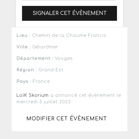
SIGNALER CET ÉVÈNEMENT
Lieu :
Chemin de la Chaume Francis
Ville :
Gérardmer
Département :
Vosges
Région :
Grand Est
Pays :
France
LoïK Skorium
a annoncé cet évènement le
mercredi 5 juillet 2023
MODIFIER CET ÉVÈNEMENT