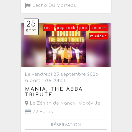
L'echo Du Marteau
25
rock
pop-rock
pop
concert
SEPT
musique
Le vendredi 25 septembre 2026
à partir de 20h30
MANIA, THE ABBA
TRIBUTE
Le Zénith de Nancy
,
Maxéville
79 Euros
RÉSERVATION