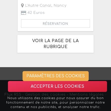
L'Autre Canal
,
Nancy
42 Euros
RÉSERVATION
VOIR LA PAGE DE LA
RUBRIQUE
PARAMÈTRES DES COOKIES
ACCEPTER LES COOKIES
Flux RSS
-
Gestion des cookies -
Mentions légales
-
Nous utilisons des cookies pour nous assurer du bon
Association Strasbourg Curieux
fonctionnement de notre site, pour personnaliser notre
contenu et nos publicités, et analyser notre trafic.