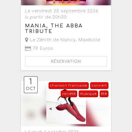
Le vendredi 25 septembre 2026
à partir de 20h30
MANIA, THE ABBA
TRIBUTE
Le Zénith de Nancy
,
Maxéville
79 Euros
RÉSERVATION
1
chanson francaise
concert
OCT
variété
musique
été