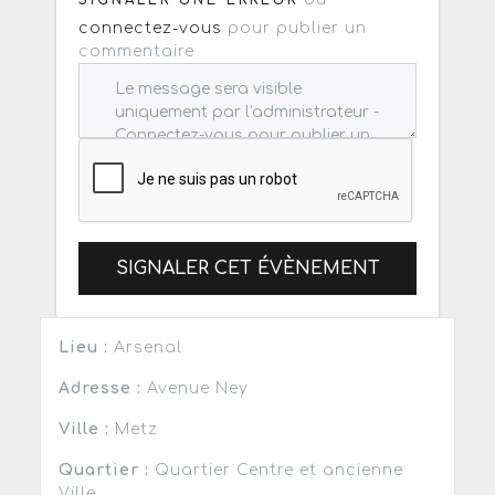
connectez-vous
pour publier un
commentaire
SIGNALER CET ÉVÈNEMENT
Lieu :
Arsenal
Adresse :
Avenue Ney
Ville :
Metz
Quartier :
Quartier Centre et ancienne
Ville