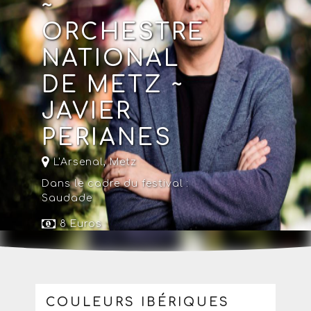
~
ORCHESTRE
NATIONAL
DE METZ ~
JAVIER
PERIANES
L'Arsenal
,
Metz
Dans le cadre du festival :
Saudade
8 Euros
COULEURS IBÉRIQUES