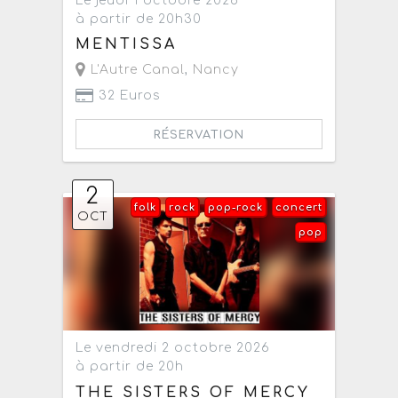
Le jeudi 1 octobre 2026
à partir de 20h30
MENTISSA
L'Autre Canal
,
Nancy
32 Euros
RÉSERVATION
2
folk
rock
pop-rock
concert
OCT
pop
Le vendredi 2 octobre 2026
à partir de 20h
THE SISTERS OF MERCY