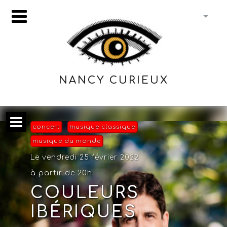
NANCY CURIEUX
concert
musique classique
musique du monde
Le vendredi 25 février 2022
à partir de 20h
COULEURS
IBÉRIQUES