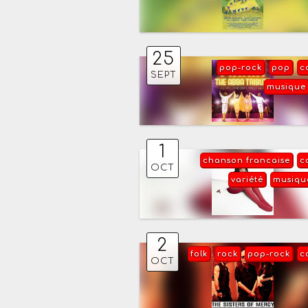
25
pop-rock
pop
c
SEPT
musique
1
chanson francaise
c
OCT
variété
musiqu
2
folk
rock
pop-rock
c
OCT