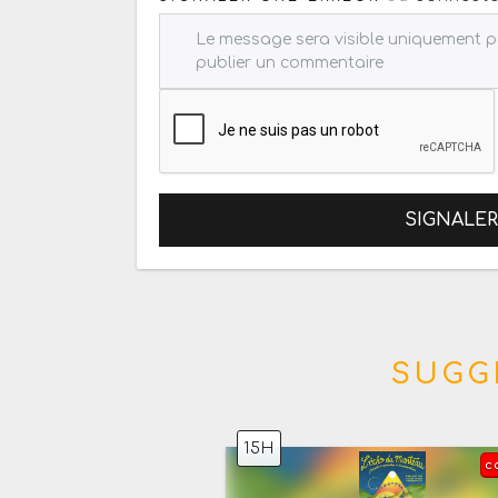
SIGNALE
SUGG
15H
c