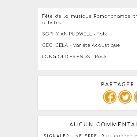
Fête de la musique Ramonchamps tro
artistes :
SOPHY AN PUDWELL - Folk
CECI CELA - Variété Acoustique
LONG OLD FRIENDS - Rock
PARTAGER
Copiez les infos ci-dessous 
AUCUN COMMENTAI
ou
connecte
SIGNALER UNE ERREUR