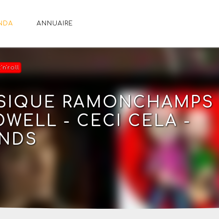
NDA
ANNUAIRE
'n'roll
USIQUE RAMONCHAMPS
WELL - CECI CELA -
ENDS