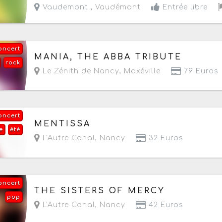
Vaudemont ,
Vaudémont
Entrée libre
oncert
Le vendredi 25 septembre 2026
à partir de 20
MANIA, THE ABBA TRIBUTE
rock
Le Zénith de Nancy
,
Maxéville
79 Euros
oncert
Le jeudi 1 octobre 2026
à partir de 20h30
MENTISSA
e
été
L'Autre Canal
,
Nancy
32 Euros
oncert
Le vendredi 2 octobre 2026
à partir de 20h
THE SISTERS OF MERCY
pop
L'Autre Canal
,
Nancy
42 Euros