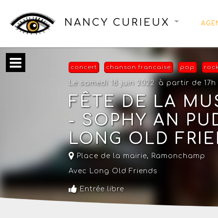
NANCY CURIEUX
AGE
concert
chanson francaise
pop
rock
Le samedi 18 juin 2022
à partir de 17h
FÊTE DE LA M
- SOPHY AN PUD
LONG OLD FRI
Place de la mairie,
Ramonchamp
Avec Long Old Friends
Entrée libre