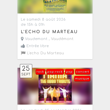
Le samedi 8 août 2026
de 15h à 01h
L'ECHO DU MARTEAU
Vaudemont ,
Vaudémont
Entrée libre
L'echo Du Marteau
25
rock
pop-rock
pop
concert
SEPT
musique