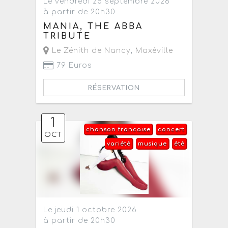
Le vendredi 25 septembre 2026
à partir de 20h30
MANIA, THE ABBA
TRIBUTE
Le Zénith de Nancy
,
Maxéville
79 Euros
RÉSERVATION
1
chanson francaise
concert
OCT
variété
musique
été
Le jeudi 1 octobre 2026
à partir de 20h30