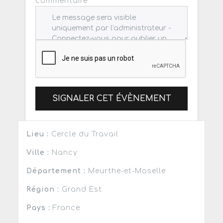
commentaire
SIGNALER CET ÉVÈNEMENT
Lieu :
Cercle du Travail
Ville :
Nancy
Département :
Meurthe-et-Moselle
Région :
Grand Est
Pays :
France