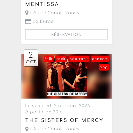
MENTISSA
L'Autre Canal
,
Nancy
32 Euros
RÉSERVATION
2
folk
rock
pop-rock
concert
OCT
pop
Le vendredi 2 octobre 2026
à partir de 20h
THE SISTERS OF MERCY
L'Autre Canal
,
Nancy