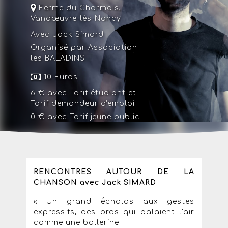
Ferme du Charmois
,
Vandœuvre-lès-Nancy
Avec Jack Simard
Organisé par Association
les BALADINS
10 Euros
6 € avec
Tarif étudiant
et
Tarif demandeur d'emploi
0 € avec
Tarif jeune public
RENCONTRES AUTOUR DE LA
CHANSON avec Jack SIMARD
« Un grand échalas aux gestes
expressifs, des bras qui balaient l'air
comme une ballerine.