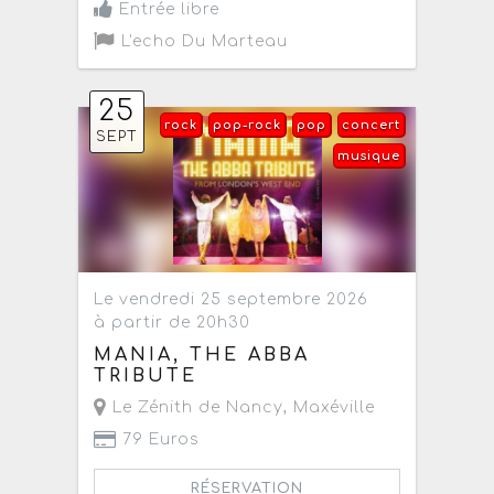
Entrée libre
L'echo Du Marteau
25
rock
pop-rock
pop
concert
SEPT
musique
Le vendredi 25 septembre 2026
à partir de 20h30
MANIA, THE ABBA
TRIBUTE
Le Zénith de Nancy
,
Maxéville
79 Euros
RÉSERVATION