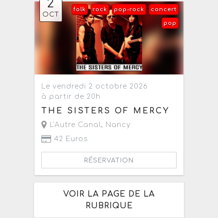
2
folk
rock
pop-rock
concert
OCT
pop
Le vendredi 2 octobre 2026
à partir de 20h
THE SISTERS OF MERCY
L'Autre Canal
,
Nancy
42 Euros
RÉSERVATION
VOIR LA PAGE DE LA
RUBRIQUE