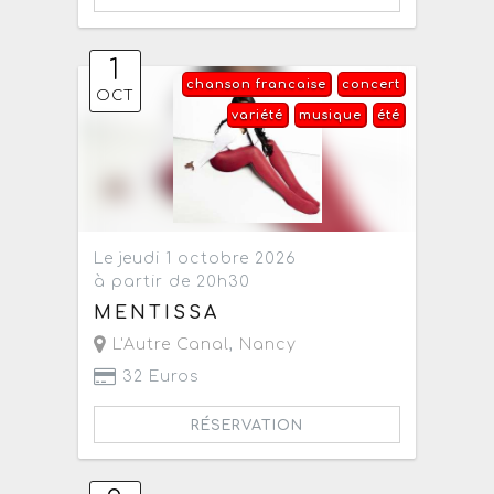
1
chanson francaise
concert
OCT
variété
musique
été
Le jeudi 1 octobre 2026
à partir de 20h30
MENTISSA
L'Autre Canal
,
Nancy
32 Euros
RÉSERVATION