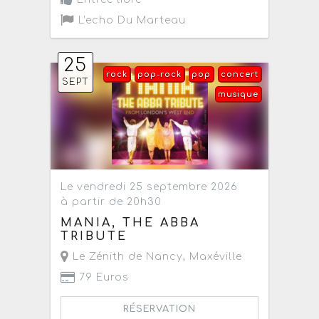
L'echo Du Marteau
25
rock
pop-rock
pop
concert
SEPT
musique
Le vendredi 25 septembre 2026
à partir de 20h30
MANIA, THE ABBA
TRIBUTE
Le Zénith de Nancy
,
Maxéville
79 Euros
RÉSERVATION