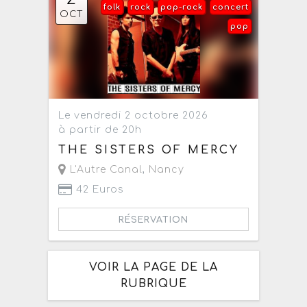
folk
rock
pop-rock
concert
OCT
pop
Le vendredi 2 octobre 2026
à partir de 20h
THE SISTERS OF MERCY
L'Autre Canal
,
Nancy
42 Euros
RÉSERVATION
VOIR LA PAGE DE LA
RUBRIQUE