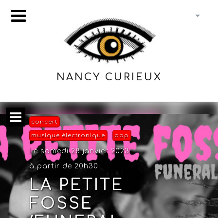
NANCY CURIEUX
concert
musique électronique
pop
Le samedi 28 janvier 2023
à partir de 20h30
LA PETITE
FOSSE