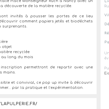
’installe Place Monseigneur Ruch à Nancy avec un
Li
la découverte de la matière recyclée.
R
Vi
sont invités à pousser les portes de ce lieu
 découvrir comment papiers jetés et biodéchets
Dé
o surprenants.
Ré
ière
Pa
n objet
matière recyclée
Un
 au long du mois
év
 inscription permettront de repartir avec une
Pu
es mains.
Ei
ble et convivial, ce pop up invite à découvrir
mer… par la pratique et l’expérimentation.
/LAPULPERIE.FR/