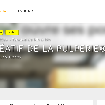
NDA
ANNUAIRE
ge
design
 2026
- Terminé de 14h à 19h
ÉATIF DE LA PULPERIE
Ruch,
Nancy