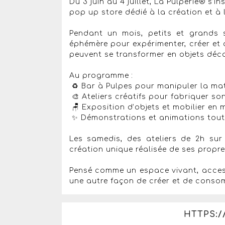
Du 3 juin au 4 juillet, La Pulperie® s
pop up store dédié à la création et à 
Pendant un mois, petits et grands 
éphémère pour expérimenter, créer et
peuvent se transformer en objets déc
Au programme :
♻️ Bar à Pulpes pour manipuler la mat
🎨 Ateliers créatifs pour fabriquer so
🪑 Exposition d’objets et mobilier en 
✨ Démonstrations et animations tout
Les samedis, des ateliers de 2h sur
création unique réalisée de ses propr
Pensé comme un espace vivant, accessi
une autre façon de créer et de consom
HTTPS:/