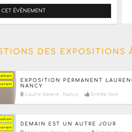
R CET ÉVÈNEMENT
TIONS DES EXPOSITIONS 
sition
Du samedi 1 novembre 2025 au lundi 30 novem
EXPOSITION PERMANENT LAUREN
porain
- Du mardi au samedi
NANCY
L'autre Galerie ,
Nancy
Entrée libre
sition
Du vendredi 25 septembre au vendredi 30 octo
DEMAIN EST UN AUTRE JOUR
porain