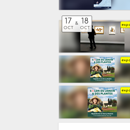
17
18
&
expo
OCT
OCT
expo
expo