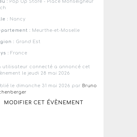
eu :
Pop Up Store - Place Monseigneur
uch
lle :
Nancy
partement :
Meurthe-et-Moselle
gion :
Grand Est
ys :
France
 utilisateur connecté a annoncé cet
ènement le jeudi 28 mai 2026
blié le dimanche 31 mai 2026 par
Bruno
chenberger
MODIFIER CET ÉVÈNEMENT