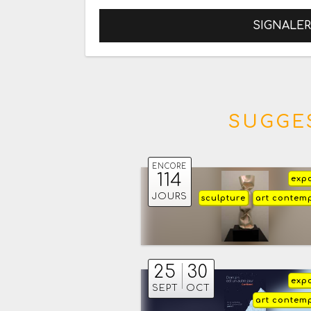
SIGNALE
SUGGES
ENCORE
114
expo
JOURS
sculpture
art contem
25
30
expo
SEPT
OCT
art contem