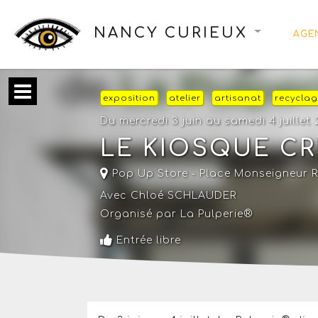
NANCY CURIEUX
AGE
exposition
atelier
artisanat
recycla
Du mercredi 3 juin au samedi 4 juillet
LE KIOSQUE CR
Pop Up Store - Place Monseigneur 
Avec Chloé SCHLAUDER
Organisé par La Pulperie®
Entrée libre