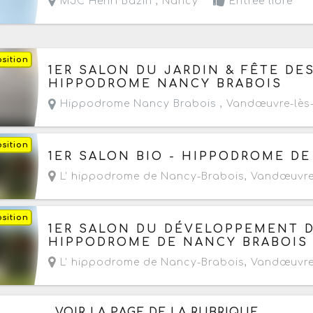
MJC Henri Bazin ,
Nancy
Entrée libre
sition
Du samedi 17 au dimanche 18 octobre 2026
de
1ER SALON DU JARDIN & FÊTE DE
HIPPODROME NANCY BRABOIS
Hippodrome Nancy Brabois ,
Vandœuvre-lès
sition
Du samedi 17 au dimanche 18 octobre 2026
de
1ER SALON BIO - HIPPODROME D
L' hippodrome de Nancy-Brabois
,
Vandœuvre
sition
Du samedi 17 au dimanche 18 octobre 2026
de
1ER SALON DU DÉVELOPPEMENT D
HIPPODROME DE NANCY BRABOIS
L' hippodrome de Nancy-Brabois
,
Vandœuvre
VOIR LA PAGE DE LA RUBRIQUE