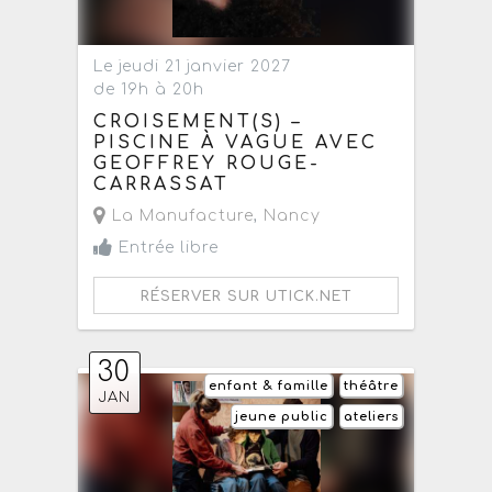
Le jeudi 21 janvier 2027
de 19h à 20h
CROISEMENT(S) –
PISCINE À VAGUE AVEC
GEOFFREY ROUGE-
CARRASSAT
La Manufacture
,
Nancy
Entrée libre
RÉSERVER SUR UTICK.NET
30
enfant & famille
théâtre
JAN
jeune public
ateliers