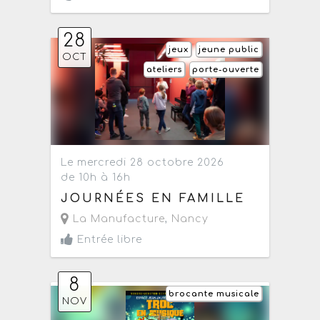
28
jeux
jeune public
OCT
ateliers
porte-ouverte
Le mercredi 28 octobre 2026
de 10h à 16h
JOURNÉES EN FAMILLE
La Manufacture
,
Nancy
Entrée libre
8
brocante musicale
NOV