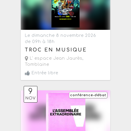
Le dimanche 8 novembre 2026
de 09h à 18h
TROC EN MUSIQUE
L' espace Jean Jaurès
,
Tomblaine
Entrée libre
9
conférence-débat
NOV