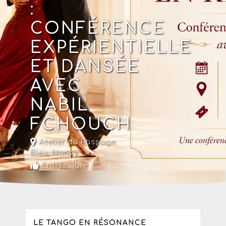
:
CONFÉRENCE
EXPÉRIENTIELLE
ET DANSÉE
AVEC
NABIL
FCHOUCH
Atelier du Passage
Bleu,
Nancy
Entrée libre
LE TANGO EN RÉSONANCE