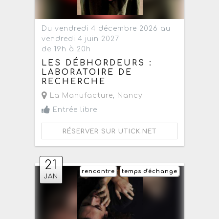
Du vendredi 4 décembre 2026 au
vendredi 4 juin 2027
de 19h à 20h
LES DÉBHORDEURS :
LABORATOIRE DE
RECHERCHE
La Manufacture
,
Nancy
Entrée libre
RÉSERVER SUR UTICK.NET
21
rencontre
temps d'échange
JAN