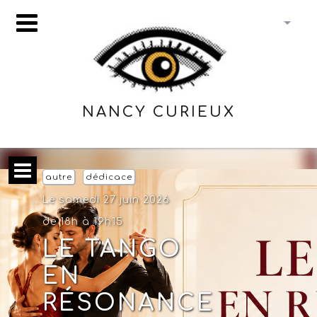
NANCY CURIEUX
autre
dédicace
Le samedi 27 juin 2026
de 18h à 19h15
LE TANGO
EN
RÉSONANCE