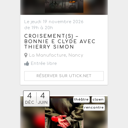
Le jeudi 19 novembre 2026
de 19h à 20h
CROISEMENT(S) –
BONNIE E CLYDE AVEC
THIERRY SIMON
La Manufacture
,
Nancy
Entrée libre
RÉSERVER SUR UTICK.NET
4
4
théâtre
clown
DÉC
JUIN
rencontre