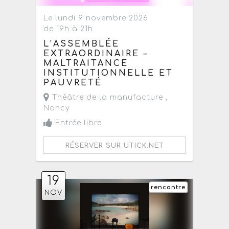
Le lundi 9 novembre 2026
de 19h à 21h
L’ASSEMBLÉE
EXTRAORDINAIRE –
MALTRAITANCE
INSTITUTIONNELLE ET
PAUVRETÉ
Théâtre de la manufacture ,
Nancy
Entrée libre
RÉSERVER SUR UTICK.NET
19
rencontre
NOV