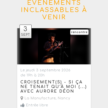
ÉVÈNEMENTS
INCLASSABLES À
VENIR
3
rencontre
SEPT
Le jeudi 3 septembre 2026
de 19h à 20h
CROISEMENT(S) - SI ÇA
NE TENAIT QU'À MOI (...)
AVEC AURORE DÉON
La Manufacture
,
Nancy
Entrée libre