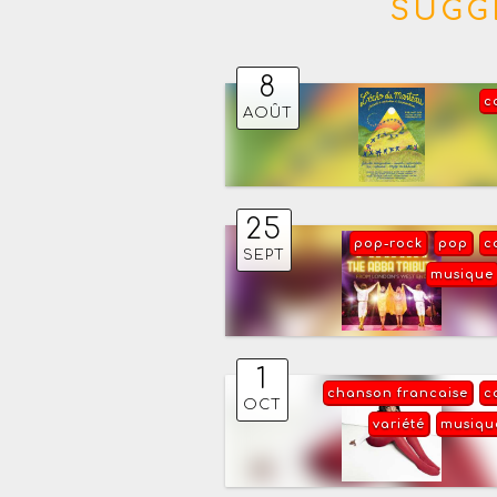
SUGG
8
c
AOÛT
25
pop-rock
pop
c
SEPT
musique
1
chanson francaise
c
OCT
variété
musiqu