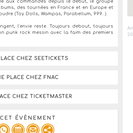
lée aux commandes depuis le début, le groupe
lbums, des tournées en France et en Europe et
poudre (Toy Dolls, Wampas, Parabellum, 999…).
gent, l’envie reste. Toujours debout, toujours
An
son punk rock messin avec la faim des premiers
2
PLACE CHEZ SEETICKETS
NE PLACE CHEZ FNAC
LACE CHEZ TICKETMASTER
 CET ÉVÈNEMENT