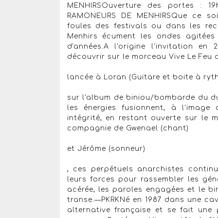
MENHIRSOuverture des portes : 19
RAMONEURS DE MENHIRSQue ce soit 
foules des festivals ou dans les re
Menhirs écument les ondes agitées
d'années.A l'origine l'invitation e
découvrir sur le morceau Vive Le Feu d
lancée à Loran (Guitare et boite à ryth
sur l'album de biniou/bombarde du du
les énergies fusionnent, à l'image
intégrité, en restant ouverte sur le 
compagnie de Gwenael (chant)
et Jérôme (sonneur)
, ces perpétuels anarchistes contin
leurs forces pour rassembler les gé
acérée, les paroles engagées et le b
transe.—PKRKNé en 1987 dans une cav
alternative française et se fait un