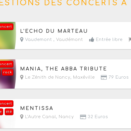
ESTIONS DES CONCERTS À 
oncert
Demain, le samedi 8 août 2026
de 15h à 01h
L'ECHO DU MARTEAU
Vaudemont ,
Vaudémont
Entrée libre
oncert
Le vendredi 25 septembre 2026
à partir de 20
MANIA, THE ABBA TRIBUTE
rock
Le Zénith de Nancy
,
Maxéville
79 Euros
oncert
Le jeudi 1 octobre 2026
à partir de 20h30
MENTISSA
e
été
L'Autre Canal
,
Nancy
32 Euros