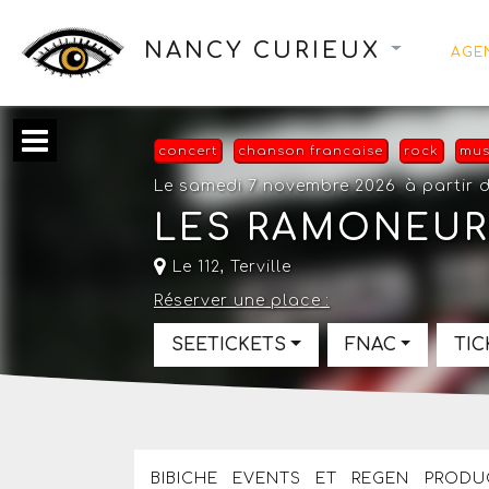
NANCY CURIEUX
AGE
concert
chanson francaise
rock
mus
Le samedi 7 novembre 2026
à partir 
LES RAMONEUR
Le 112
,
Terville
Réserver une place :
SEETICKETS
FNAC
TI
BIBICHE EVENTS ET REGEN PRODU