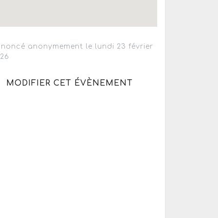
noncé anonymement le lundi 23 février
026
MODIFIER CET ÉVÈNEMENT