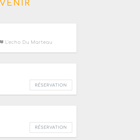
VENIR
L'echo Du Marteau
h30
RÉSERVATION
RÉSERVATION