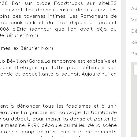
h30 Bar sur place Foodtrucks sur siteLES
Ad
devant les danseur-euses de fest-noz, les
coins des tavernes intimes, Les Ramoneurs de
Vi
 du punk-rock et du trad depuis un paquet
n 2006 d'Eric (sonneur que l'on avait déjà pu
Dé
e Bérurier Noir)
Ré
mes, ex Bérurier Noir)
Pa
o Bévillon/Gorce.La rencontre est explosive et
 d'une Bretagne qui lutte pour défendre son
monde et accueillante à souhait.Aujourd'hui en
uent à dénoncer tous les fascismes et à unir
nérations.La guitare est sauvage, la bombarde
iniou debout, pour mener la danse et porter la
e messine, PKRK déboule au milieu de la scène
e place à coup de riffs tendus et de concerts