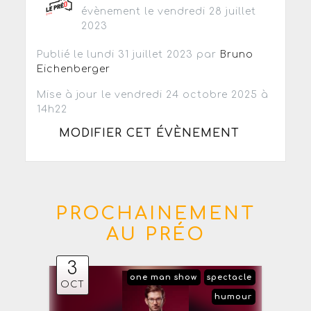
évènement le vendredi 28 juillet
2023
Publié le lundi 31 juillet 2023 par
Bruno
Eichenberger
Mise à jour le vendredi 24 octobre 2025 à
14h22
MODIFIER CET ÉVÈNEMENT
PROCHAINEMENT
AU PRÉO
3
one man show
spectacle
OCT
humour