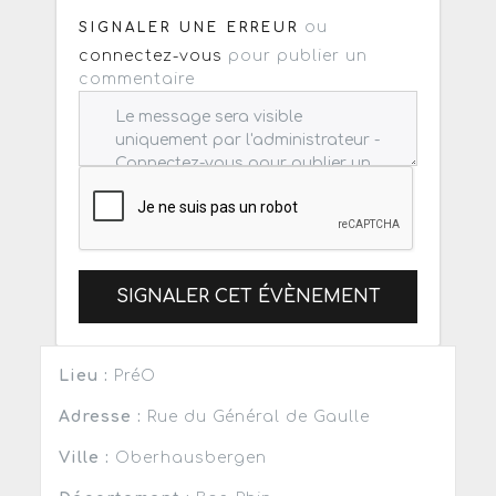
ou
SIGNALER UNE ERREUR
connectez-vous
pour publier un
commentaire
SIGNALER CET ÉVÈNEMENT
Lieu :
PréO
Adresse :
Rue du Général de Gaulle
Ville :
Oberhausbergen