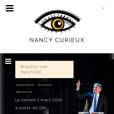
NANCY CURIEUX
Brouillon non
répertorié
spectacle
humour
électoral
Le samedi 2 mars 2024
à partir de 20h