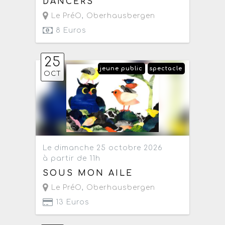
DANCERS
Le PréO
,
Oberhausbergen
8 Euros
25
jeune public
spectacle
OCT
Le dimanche 25 octobre 2026
à partir de 11h
SOUS MON AILE
Le PréO
,
Oberhausbergen
13 Euros