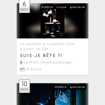
6
théâtre
cirque
spectacle
NOV
Le vendredi 6 novembre 2026
à partir de 20h
SUIS-JE BÊTE ?!
Le PréO
,
Oberhausbergen
16 Euros
10
théâtre
spectacle
NOV