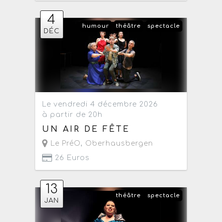
4
humour
théâtre
spectacle
DÉC
Le vendredi 4 décembre 2026
à partir de 20h
UN AIR DE FÊTE
Le PréO
,
Oberhausbergen
26 Euros
13
théâtre
spectacle
JAN