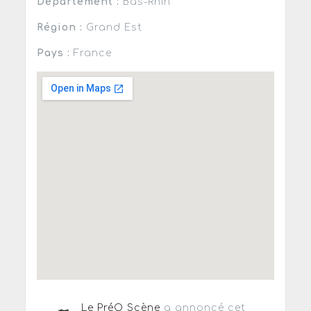
Département :
Bas-Rhin
Région :
Grand Est
Pays :
France
Le PréO Scène
a annoncé cet