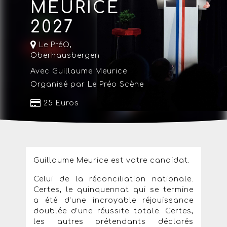
MEURICE
2027
Le PréO
,
Oberhausbergen
Avec Guillaume Meurice
Organisé par Le Préo Scène
25 Euros
Guillaume Meurice est votre candidat.
Celui de la réconciliation nationale.
Certes, le quinquennat qui se termine
a été d’une incroyable réjouissance
doublée d’une réussite totale. Certes,
les autres prétendants déclarés