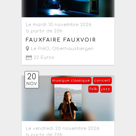
Le mardi 10 novembre 2026
à partir de 20h
FAUXFAIRE FAUXVOIR
Le PréO
,
Oberhausbergen
22 Euros
20
musique classique
concert
NOV
folk
jazz
Le vendredi 20 novembre 2026
à partir de 20h