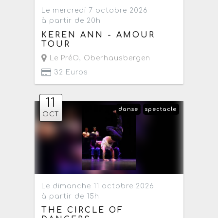
Le mercredi 7 octobre 2026
à partir de 20h
KEREN ANN - AMOUR
TOUR
Le PréO
,
Oberhausbergen
32 Euros
11
danse
spectacle
OCT
Le dimanche 11 octobre 2026
à partir de 15h
THE CIRCLE OF