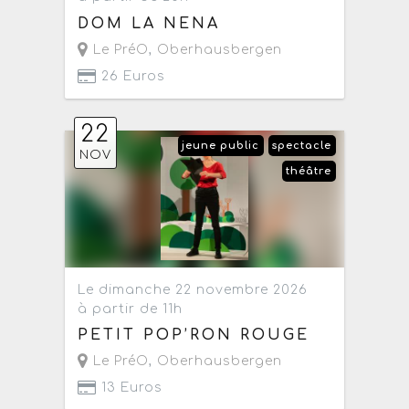
DOM LA NENA
Le PréO
,
Oberhausbergen
26 Euros
22
jeune public
spectacle
NOV
théâtre
Le dimanche 22 novembre 2026
à partir de 11h
PETIT POP’RON ROUGE
Le PréO
,
Oberhausbergen
13 Euros