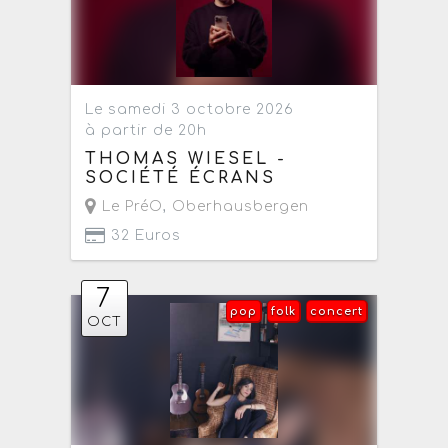
Le samedi 3 octobre 2026
à partir de 20h
THOMAS WIESEL -
SOCIÉTÉ ÉCRANS
Le PréO
,
Oberhausbergen
32 Euros
7
pop
folk
concert
OCT