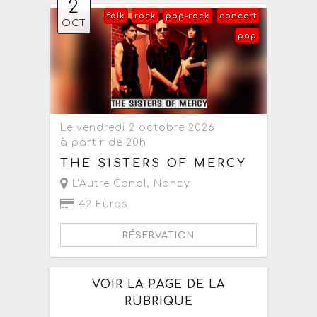
2
folk
rock
pop-rock
concert
OCT
pop
Le vendredi 2 octobre 2026
à partir de 20h
THE SISTERS OF MERCY
L'Autre Canal
,
Nancy
42 Euros
RÉSERVATION
VOIR LA PAGE DE LA
RUBRIQUE