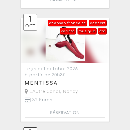
1
chanson francaise
concert
OCT
variété
musique
été
Le jeudi 1 octobre 2026
à partir de 20h30
MENTISSA
L'Autre Canal
,
Nancy
32 Euros
RÉSERVATION