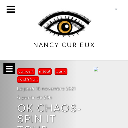
NANCY CURIEUX
concert
métal
punk
rock'n'roll
Le jeudi 18 novembre 2021
à partir de 20h
OK CHAOS-
SPIN IT