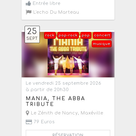
Entrée libre
L'echo Du Marteau
25
rock
pop-rock
pop
concert
SEPT
musique
Le vendredi 25 septembre 2026
à partir de 20h30
MANIA, THE ABBA
TRIBUTE
Le Zénith de Nancy
,
Maxéville
79 Euros
RÉSERVATION