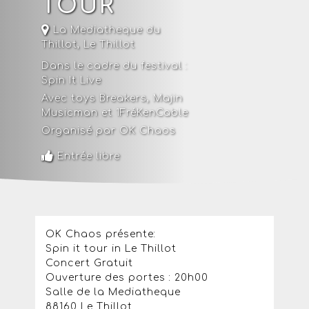
TOUR
La Mediatheque du
Thillot
,
Le Thillot
Dans le cadre du festival :
Spin It Live
Avec toys Breakers, Majin
Musicman et 1FréKenCable
Organisé par OK Chaos
Entrée libre
OK Chaos présente:
Spin it tour in Le Thillot
Concert Gratuit
Ouverture des portes : 20h00
Salle de la Mediatheque
88160 Le Thillot