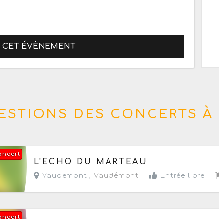
R CET ÉVÈNEMENT
ESTIONS DES CONCERTS À 
oncert
Le samedi 8 août 2026
de 15h à 01h
L'ECHO DU MARTEAU
Vaudemont ,
Vaudémont
Entrée libre
oncert