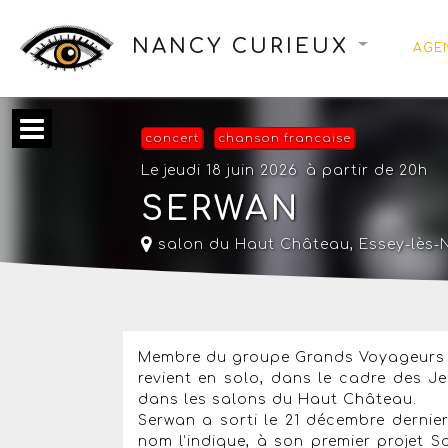
NANCY CURIEUX
AGE
concert
chanson francaise
Le jeudi 18 juin 2026
à partir de 20h
SERWAN
salon du Haut Château,
Essey-lès-
Membre du groupe Grands Voyageurs qu
revient en solo, dans le cadre des J
dans les salons du Haut Château.
Serwan a sorti le 21 décembre dernier
nom l’indique, à son premier projet S