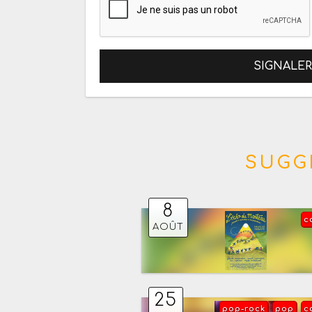
SIGNALE
SUGG
8
c
AOÛT
25
pop-rock
pop
c