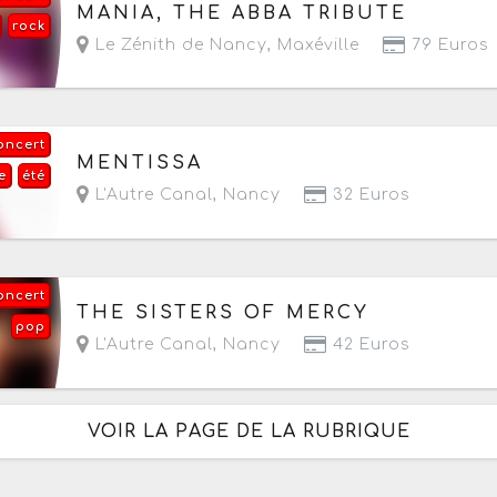
Le vendredi 25 septembre 2026
à partir de 20
MANIA, THE ABBA TRIBUTE
rock
Le Zénith de Nancy
,
Maxéville
79 Euros
oncert
Le jeudi 1 octobre 2026
à partir de 20h30
MENTISSA
e
été
L'Autre Canal
,
Nancy
32 Euros
oncert
Le vendredi 2 octobre 2026
à partir de 20h
THE SISTERS OF MERCY
pop
L'Autre Canal
,
Nancy
42 Euros
VOIR LA PAGE DE LA RUBRIQUE