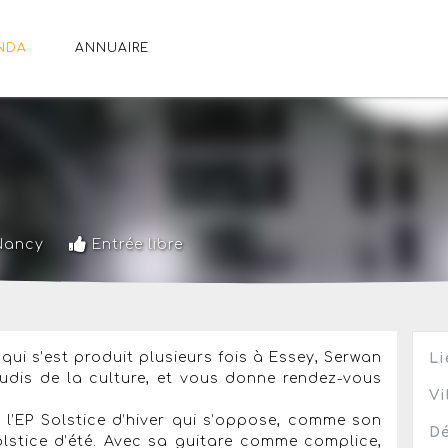
NDA
ANNUAIRE
Nancy
Entrée libre
i s’est produit plusieurs fois à Essey, Serwan
Li
eudis de la culture, et vous donne rendez-vous
Vi
 l’EP Solstice d’hiver qui s’oppose, comme son
Dé
olstice d’été. Avec sa guitare comme complice,