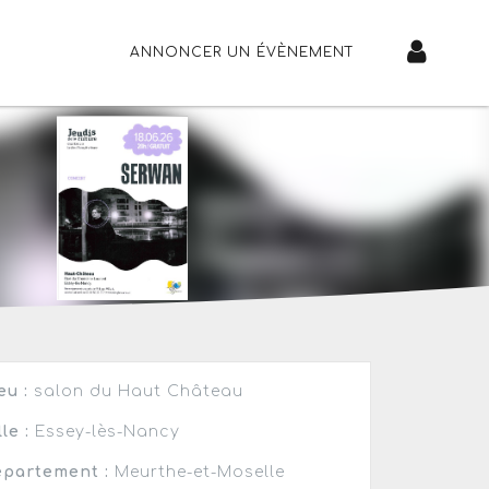
ANNONCER UN ÉVÈNEMENT
eu :
salon du Haut Château
lle :
Essey-lès-Nancy
partement :
Meurthe-et-Moselle