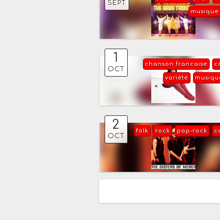
SEPT
musique
1
chanson francaise
c
OCT
variété
musiqu
2
folk
rock
pop-rock
c
OCT