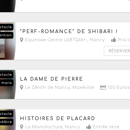
ctacle
Le samedi 29 août 2026
de 20h à 23h
"PERF-ROMANCE" DE SHIBARI !
ention
Equinoxe Centre LGBTQIA+ ,
Nancy
Prix l
RÉSERVE
ctacle
Le jeudi 17 septembre 2026
à partir de 20h
LA DAME DE PIERRE
e mara
Le Zénith de Nancy
,
Maxéville
150 Euros
ctacle
Le dimanche 20 septembre 2026
à partir de 11
HISTOIRES DE PLACARD
héâtre
La Manufacture
,
Nancy
Entrée libre