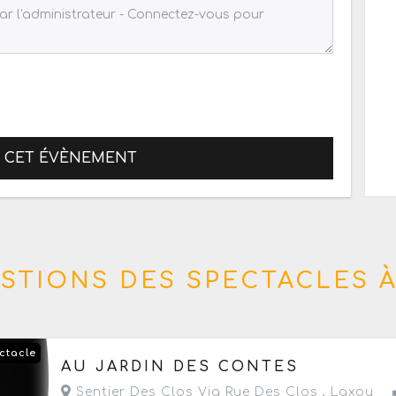
R CET ÉVÈNEMENT
STIONS DES SPECTACLES À
ctacle
Du jeudi 6 au jeudi 27 août 2026
- Tous les jeud
AU JARDIN DES CONTES
Sentier Des Clos Via Rue Des Clos ,
Laxou