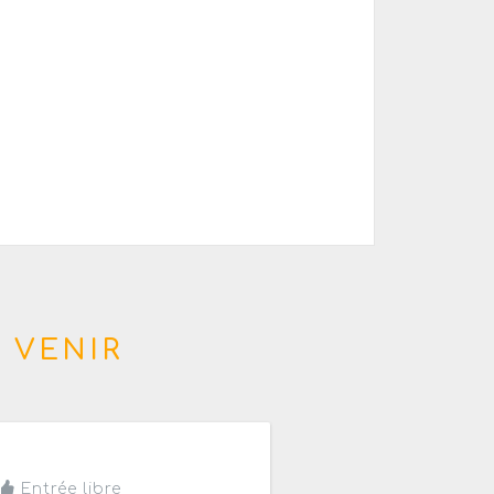
 VENIR
is
Entrée libre