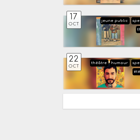
17
jeune public
spe
OCT
t
22
théâtre
humour
spe
OCT
ét