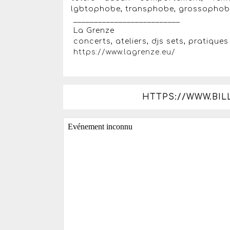
lgbtophobe, transphobe, grossophobe, 
__________________________
La Grenze
concerts, ateliers, djs sets, pratiques
https://www.lagrenze.eu/
HTTPS://WWW.BIL