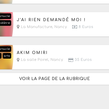
ctacle
Le samedi 17 octobre 2026
J'AI RIEN DEMANDÉ MOI !
héâtre
La Manufacture
,
Nancy
8 Euros
ctacle
Le jeudi 22 octobre 2026
à partir de 20h
AKIM OMIRI
é
arts
La salle Poirel
,
Nancy
35 Euros
VOIR LA PAGE DE LA RUBRIQUE