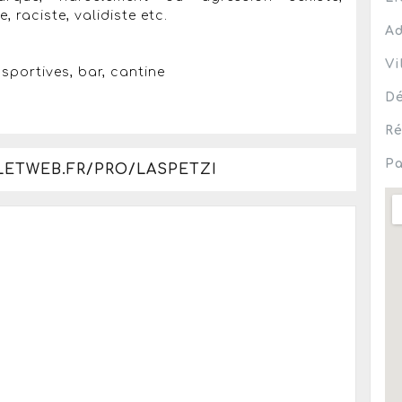
raciste, validiste etc.
Ad
Vi
 sportives, bar, cantine
Dé
Ré
Pa
LETWEB.FR/PRO/LASPETZI