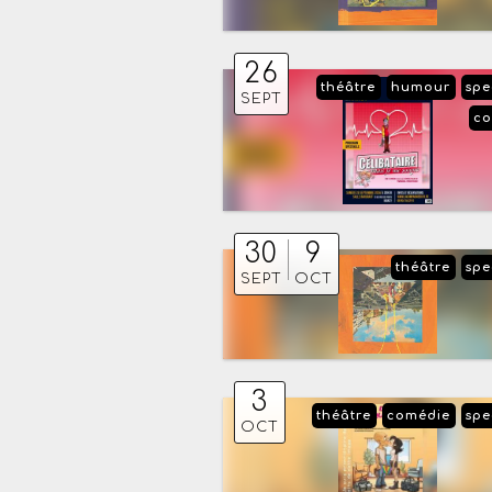
26
théâtre
humour
spe
SEPT
co
30
9
théâtre
spe
SEPT
OCT
3
théâtre
comédie
spe
OCT