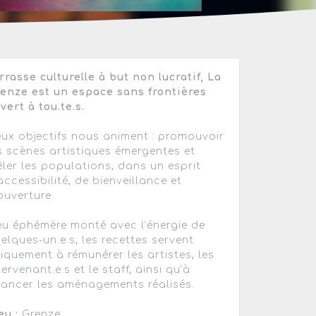
rrasse culturelle à but non lucratif, La
enze est un espace sans frontières
vert à tou.te.s.
ux objectifs nous animent : promouvoir
s scènes artistiques émergentes et
ler les populations, dans un esprit
accessibilité, de bienveillance et
ouverture.
eu éphémère monté avec l’énergie de
elques-un.e.s, les recettes servent
iquement à rémunérer les artistes, les
tervenant.e.s et le staff, ainsi qu’à
nancer les aménagements réalisés.
eu :
Grenze