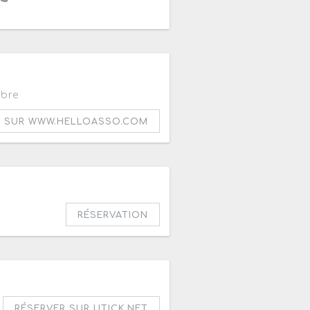
ibre
R SUR WWW.HELLOASSO.COM
RÉSERVATION
h
RÉSERVER SUR UTICK.NET