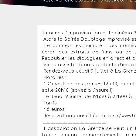
Réserver une place sur
billetweb.fr
po
Tu aimes l'improvisation et le cinéma 
Alors la Soirée Doublage Improvisé est
Le concept est simple : des comédi
écran des extraits de films ou de s
Redoubler les dialogues en direct et c
Viens assister à un spectacle d'improv
Rendez-vous Jeudi 9 juillet à La Grenz
Horaires :
* Ouverture des portes 19h30, début
salle 20h10 (soyez à l'heure !)
Le Jeudi 9 juillet de 19h30 à 22h00 à
Tarifs :
* 8 euros
Réservation conseillée : https://www.b
__________________________
L’association La Grenze se veut un l
tolère aucun comportement, rema