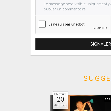
SIGNALE
SUGGE
ENCORE
20
spe
JOURS