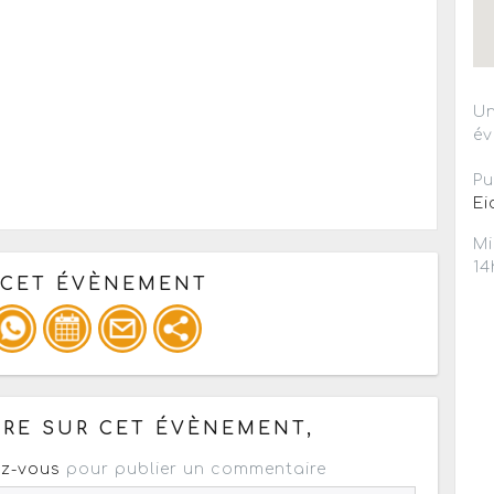
Un
év
Pu
Ei
Mi
14
 CET ÉVÈNEMENT
pour un : mail / forum / réseau social
RE SUR CET ÉVÈNEMENT,
z-vous
pour publier un commentaire