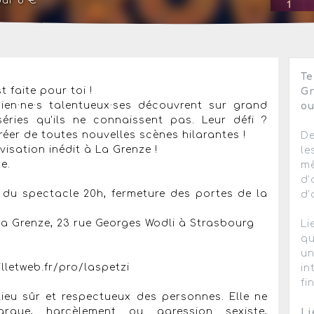
ur 8 €
?
Te
 faite pour toi !
Gr
en·ne·s talentueux·ses découvrent sur grand
ou
éries qu'ils ne connaissent pas. Leur défi ?
réer de toutes nouvelles scènes hilarantes !
De
isation inédit à La Grenze !
le
e.
mê
d’
 du spectacle 20h, fermeture des portes de la
d’
 La Grenze, 23 rue Georges Wodli à Strasbourg
Li
qu
un
illetweb.fr/pro/laspetzi
in
fi
ieu sûr et respectueux des personnes. Elle ne
rque, harcèlement ou agression sexiste,
Li