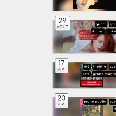
29
queer
spe
AOÛT
shibari
prév
17
été
théâtre
spe
SEPT
arts
grand maitr
20
jeune public
spe
SEPT
t