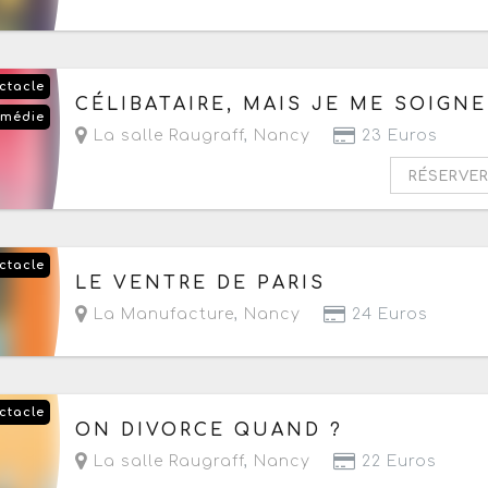
ctacle
Le samedi 26 septembre 2026
de 20h30 à 21h5
CÉLIBATAIRE, MAIS JE ME SOIGNE
médie
La salle Raugraff
,
Nancy
23 Euros
RÉSERVE
ctacle
Du mercredi 30 septembre au vendredi 9 octob
LE VENTRE DE PARIS
La Manufacture
,
Nancy
24 Euros
ctacle
Le samedi 3 octobre 2026
à partir de 21h
ON DIVORCE QUAND ?
La salle Raugraff
,
Nancy
22 Euros