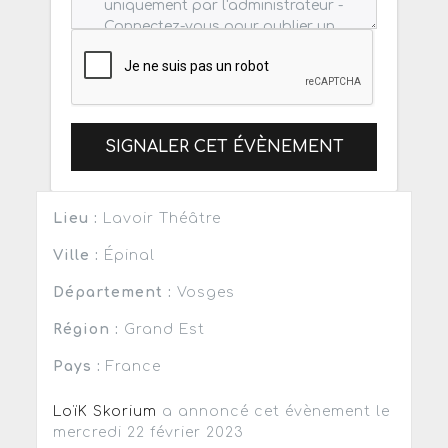
SIGNALER CET ÉVÈNEMENT
Lieu :
Lavoir Théâtre
Ville :
Épinal
Département :
Vosges
Région :
Grand Est
Pays :
France
LoïK Skorium
a annoncé cet évènement le
mercredi 22 février 2023