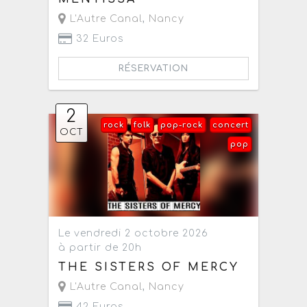
L'Autre Canal
,
Nancy
32 Euros
RÉSERVATION
2
rock
folk
pop-rock
concert
OCT
pop
Le vendredi 2 octobre 2026
à partir de 20h
THE SISTERS OF MERCY
L'Autre Canal
,
Nancy
42 Euros