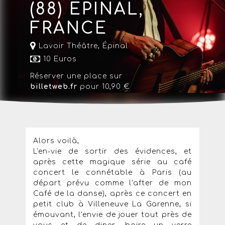
(88) EPINAL,
FRANCE
Lavoir Théâtre,
Épinal
10 Euros
Réserver une place sur
billetweb.fr
pour 10,90 €
Alors voilà,
L'en-vie de sortir des évidences, et
après cette magique série au café
concert le connétable à Paris (au
départ prévu comme l'after de mon
Café de la danse), après ce concert en
petit club à Villeneuve La Garenne, si
émouvant, l'envie de jouer tout près de