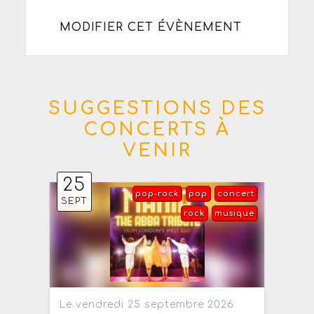
MODIFIER CET ÉVÈNEMENT
SUGGESTIONS DES
CONCERTS À
VENIR
25
pop-rock
pop
concert
SEPT
rock
musique
Le vendredi 25 septembre 2026