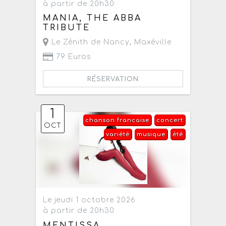
à partir de 20h30
MANIA, THE ABBA
TRIBUTE
Le Zénith de Nancy
,
Maxéville
79 Euros
RÉSERVATION
1
chanson francaise
concert
OCT
variété
musique
été
Le jeudi 1 octobre 2026
à partir de 20h30
MENTISSA