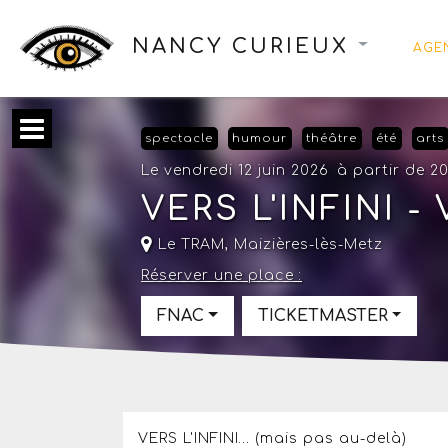
NANCY CURIEUX
AGE
spectacle
humour
théâtre
été
arts
Le vendredi 12 juin 2026
à partir de 2
VERS L'INFINI -
Le TRAM
,
Maizières-lès-Metz
Réserver une place :
FNAC
TICKETMASTER
VERS L'INFINI… (mais pas au-delà)