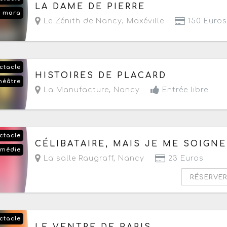
Le jeudi 17 septembre 2026
à partir de 20h
LA DAME DE PIERRE
e mara
Le Zénith de Nancy
,
Maxéville
150 Euros
ctacle
Le dimanche 20 septembre 2026
à partir de 11
HISTOIRES DE PLACARD
héâtre
La Manufacture
,
Nancy
Entrée libre
ctacle
Le samedi 26 septembre 2026
de 20h30 à 21h5
CÉLIBATAIRE, MAIS JE ME SOIGNE
médie
La salle Raugraff
,
Nancy
23 Euros
RÉSERVE
ctacle
Du mercredi 30 septembre au vendredi 9 octob
LE VENTRE DE PARIS