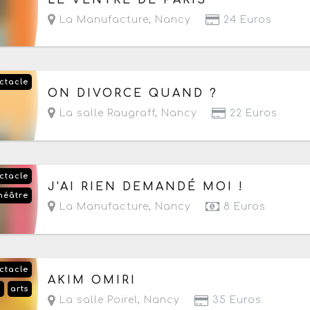
La Manufacture
,
Nancy
24 Euros
ctacle
Le samedi 3 octobre 2026
à partir de 21h
ON DIVORCE QUAND ?
La salle Raugraff
,
Nancy
22 Euros
ctacle
Le samedi 17 octobre 2026
J'AI RIEN DEMANDÉ MOI !
héâtre
La Manufacture
,
Nancy
8 Euros
ctacle
Le jeudi 22 octobre 2026
à partir de 20h
AKIM OMIRI
é
arts
La salle Poirel
,
Nancy
35 Euros