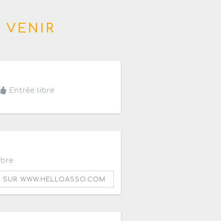
 VENIR
is
Entrée libre
ibre
R SUR WWW.HELLOASSO.COM