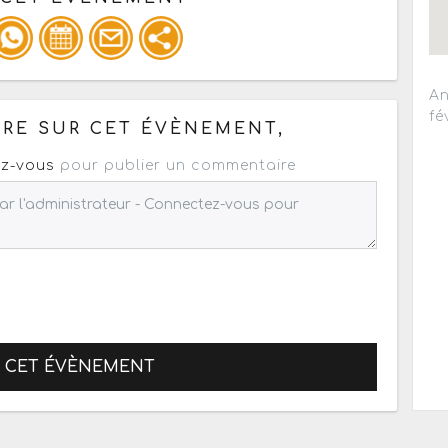
pour un : mail / forum / réseau social
An
fé
RE SUR CET ÉVÈNEMENT,
z-vous
pour publier un commentaire
R CET ÉVÈNEMENT