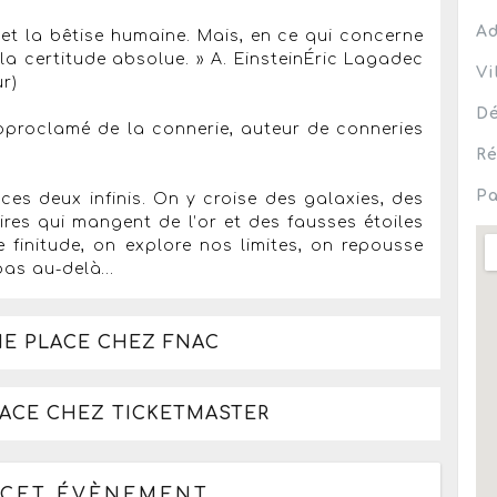
Ad
s et la bêtise humaine. Mais, en ce qui concerne
s la certitude absolue. » A. EinsteinÉric Lagadec
Vi
r)
Dé
toproclamé de la connerie, auteur de conneries
Ré
Pa
es deux infinis. On y croise des galaxies, des
aires qui mangent de l’or et des fausses étoiles
 finitude, on explore nos limites, on repousse
 pas au-delà…
NE PLACE CHEZ FNAC
LACE CHEZ TICKETMASTER
 CET ÉVÈNEMENT