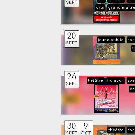
SEPT
arts
grand maitr
20
jeune public
spe
SEPT
t
26
théâtre
humour
spe
SEPT
co
30
9
théâtre
spe
SEPT
OCT