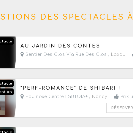
STIONS DES SPECTACLES À
ctacle
Du jeudi 6 au jeudi 27 août 2026
- Tous les jeud
AU JARDIN DES CONTES
Sentier Des Clos Via Rue Des Clos ,
Laxou
ctacle
Le samedi 29 août 2026
de 20h à 23h
"PERF-ROMANCE" DE SHIBARI !
ention
Equinoxe Centre LGBTQIA+ ,
Nancy
Prix l
RÉSERVE
ctacle