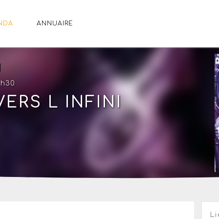
NDA
ANNUAIRE
0h30
 VERS L INFINI
Li