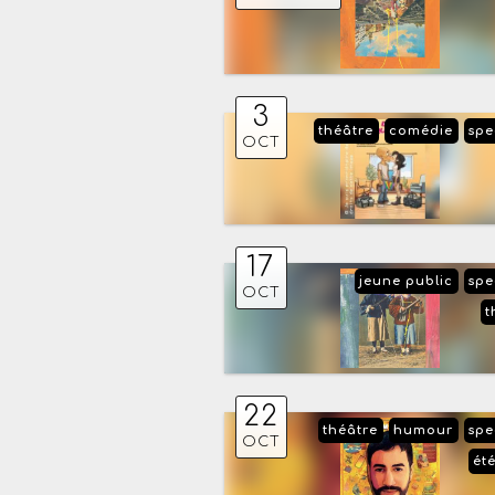
3
théâtre
comédie
spe
OCT
17
jeune public
spe
OCT
t
22
théâtre
humour
spe
OCT
ét