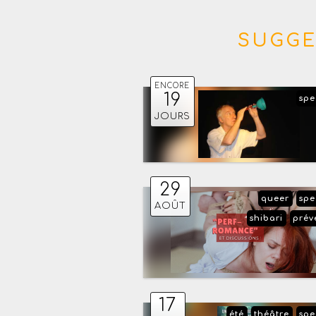
SUGGE
ENCORE
19
spe
JOURS
29
queer
spe
AOÛT
shibari
prév
17
été
théâtre
spe