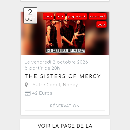
2
rock
folk
pop-rock
concert
OCT
pop
Le vendredi 2 octobre 2026
à partir de 20h
THE SISTERS OF MERCY
L'Autre Canal
,
Nancy
42 Euros
RÉSERVATION
VOIR LA PAGE DE LA