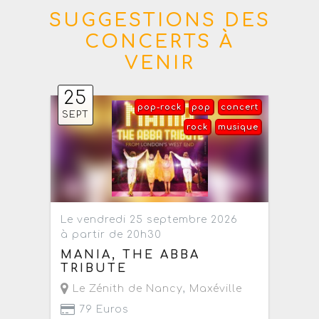
SUGGESTIONS DES
CONCERTS À
VENIR
25
pop-rock
pop
concert
SEPT
rock
musique
Le vendredi 25 septembre 2026
à partir de 20h30
MANIA, THE ABBA
TRIBUTE
Le Zénith de Nancy
,
Maxéville
79 Euros