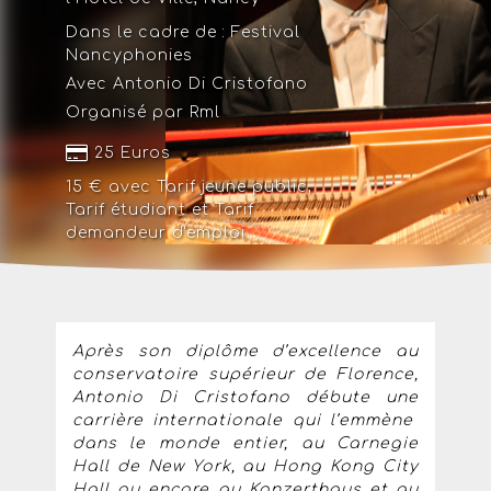
Dans le cadre de :
Festival
Nancyphonies
Avec Antonio Di Cristofano
Organisé par Rml
25 Euros
15 € avec
Tarif jeune public
,
Tarif étudiant
et
Tarif
demandeur d'emploi
Après son diplôme d’excellence au
conservatoire supérieur de Florence,
Antonio Di Cristofano débute une
carrière internationale qui l’emmène
dans le monde entier, au Carnegie
Hall de New York, au Hong Kong City
Hall ou encore au Konzerthaus et au