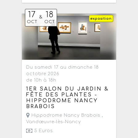
17
18
&
exposition
OCT
OCT
Du samedi 17 au dimanche 18
octobre 2026
de 10h à 18h
1ER SALON DU JARDIN &
FÊTE DES PLANTES -
HIPPODROME NANCY
BRABOIS
Hippodrome Nancy Brabois ,
Vandœuvre-lès-Nancy
5 Euros