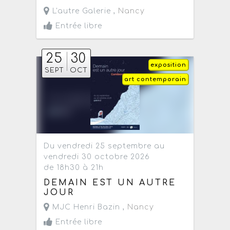
L'autre Galerie ,
Nancy
Entrée libre
25
30
exposition
SEPT
OCT
art contemporain
Du vendredi 25 septembre au
vendredi 30 octobre 2026
de 18h30 à 21h
DEMAIN EST UN AUTRE
JOUR
MJC Henri Bazin ,
Nancy
Entrée libre