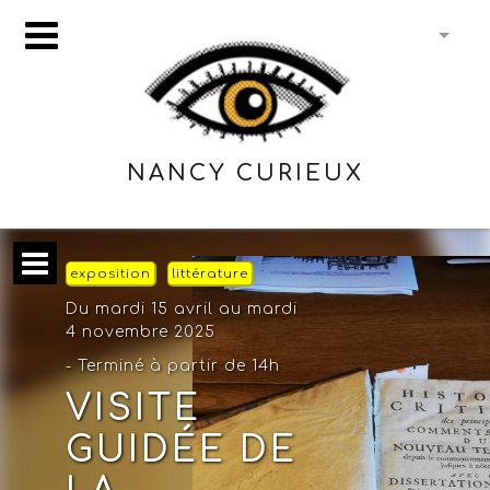
NANCY CURIEUX
exposition
littérature
Du mardi 15 avril au mardi
4 novembre 2025
- Terminé à partir de 14h
VISITE
GUIDÉE DE