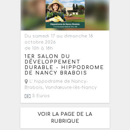
Du samedi 17 au dimanche 18
octobre 2026
de 10h à 18h
1ER SALON DU
DÉVELOPPEMENT
DURABLE - HIPPODROME
DE NANCY BRABOIS
L' hippodrome de Nancy-
Brabois
,
Vandœuvre-lès-Nancy
5 Euros
VOIR LA PAGE DE LA
RUBRIQUE