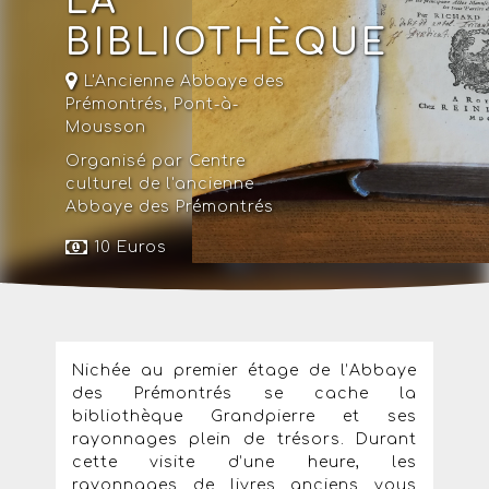
LA
BIBLIOTHÈQUE
L'Ancienne Abbaye des
Prémontrés
,
Pont-à-
Mousson
Organisé par Centre
culturel de l'ancienne
Abbaye des Prémontrés
10 Euros
Nichée au premier étage de l’Abbaye
des Prémontrés se cache la
bibliothèque Grandpierre et ses
rayonnages plein de trésors. Durant
cette visite d’une heure, les
rayonnages de livres anciens vous