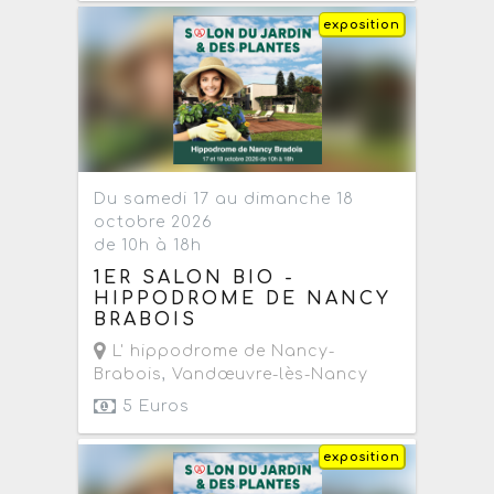
exposition
Du samedi 17 au dimanche 18
octobre 2026
de 10h à 18h
1ER SALON BIO -
HIPPODROME DE NANCY
BRABOIS
L' hippodrome de Nancy-
Brabois
,
Vandœuvre-lès-Nancy
5 Euros
exposition