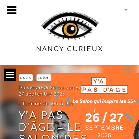
NANCY CURIEUX
autre
salon
Du vendredi 26 au samedi
27 septembre 2025
- Terminé de 10h à 18h
Y’A PAS
D’ÂGE – LE