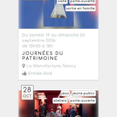
visite
porte-ouverte
sortie en famille
Du samedi 19 au dimanche 20
septembre 2026
de 13h30 à 18h
JOURNÉES DU
PATRIMOINE
La Manufacture
,
Nancy
Entrée libre
28
jeux
jeune public
OCT
ateliers
porte-ouverte