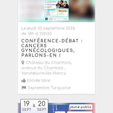
Le jeudi 10 septembre 2026
de 18h à 20h30
CONFÉRENCE-DÉBAT :
CANCERS
GYNÉCOLOGIQUES,
PARLONS-EN !
Château du Charmois,
avenue du Charmois ,
Vandœuvre-lès-Nancy
Entrée libre
Septembre Turquoise
19
20
&
jeune public
SEPT
SEPT