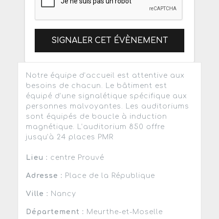
SIGNALER CET ÉVÈNEMENT
Notre équipe d’accueil est attentive aux
besoins de chacun. Le bâtiment est
équipé d’une signalétique spécifique aux
personnes malvoyantes. Les auditoriums
sont équipés de boucle à induction
magnétique. L’auditorium 850 offre
jusqu’à 24 places PMR
Lieu :
centre Prouvé
Adresse :
Place de la République
Ville :
Nancy
Département :
Meurthe-et-Moselle