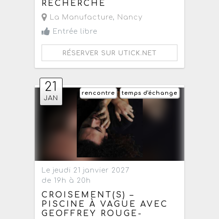
RECHERCHE
La Manufacture
,
Nancy
Entrée libre
RÉSERVER SUR UTICK.NET
21
rencontre
temps d'échange
JAN
Le jeudi 21 janvier 2027
de 19h à 20h
CROISEMENT(S) –
PISCINE À VAGUE AVEC
GEOFFREY ROUGE-