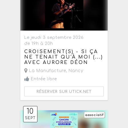
Le jeudi 3 septembre 2026
de 19h à 20h
CROISEMENT(S) - SI ÇA
NE TENAIT QU'À MOI (...)
AVEC AURORE DÉON
La Manufacture
,
Nancy
Entrée libre
RÉSERVER SUR UTICK.NET
10
associatif
SEPT