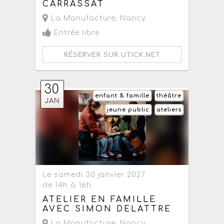
CARRASSAT
La Manufacture
,
Nancy
Entrée libre
RÉSERVER SUR UTICK.NET
30
enfant & famille
théâtre
JAN
jeune public
ateliers
Le samedi 30 janvier 2027
de 14h à 16h
ATELIER EN FAMILLE
AVEC SIMON DELATTRE
La Manufacture
,
Nancy