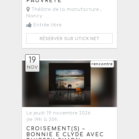
PAUVRETÉ
Théâtre de la manufacture ,
Nancy
Entrée libre
RÉSERVER SUR UTICK.NET
19
rencontre
NOV
Le jeudi 19 novembre 2026
de 19h à 20h
CROISEMENT(S) –
BONNIE E CLYDE AVEC