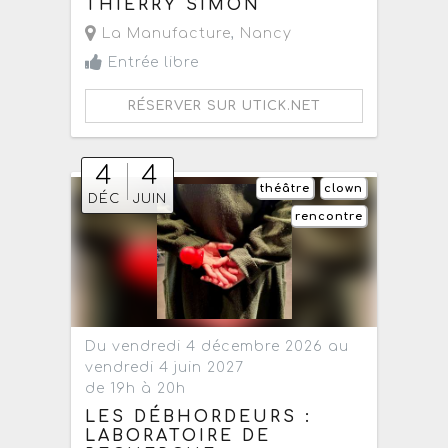
THIERRY SIMON
La Manufacture
,
Nancy
Entrée libre
RÉSERVER SUR UTICK.NET
4
4
théâtre
clown
DÉC
JUIN
rencontre
Du vendredi 4 décembre 2026 au
vendredi 4 juin 2027
de 19h à 20h
LES DÉBHORDEURS :
LABORATOIRE DE