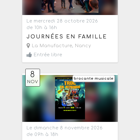
Le mercredi 28 octobre 2026
de 10h à 16h
JOURNÉES EN FAMILLE
La Manufacture
,
Nancy
Entrée libre
8
brocante musicale
NOV
Le dimanche 8 novembre 2026
de 09h à 18h