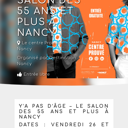
SALON DES
55 ANS ET
PLUS À
NANCY
Le centre Prouvé
,
Nancy
Organisé par Destination
Nancy
Entrée libre
Y’A PAS D’ÂGE – LE SALON
DES 55 ANS ET PLUS À
NANCY
DATES : VENDREDI 26 ET