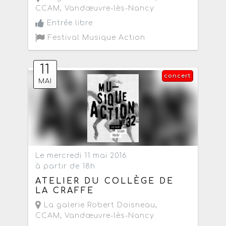
CCAM
,
Vandœuvre-lès-Nancy
Entrée libre
Festival Musique Action
11
concert
MAI
Le mercredi 11 mai 2016
à partir de 18h
ATELIER DU COLLÈGE DE
LA CRAFFE
La galerie Robert Doisneau,
CCAM
,
Vandœuvre-lès-Nancy