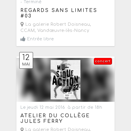
- Terminé
REGARDS SANS LIMITES
#03
La galerie Robert Doisneau,
CCAM
,
Vandœuvre-lès-Nancy
Entrée libre
12
concert
MAI
Le jeudi 12 mai 2016
à partir de 18h
ATELIER DU COLLÈGE
JULES FERRY
La galerie Robert Doisneau,