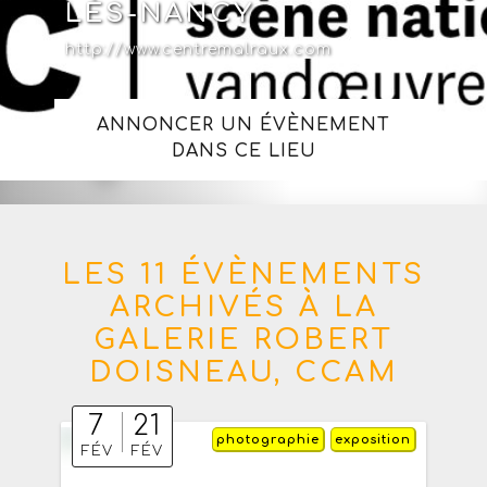
LÈS-NANCY
http://www.centremalraux.com
ANNONCER UN ÉVÈNEMENT
DANS CE LIEU
LES 11 ÉVÈNEMENTS
ARCHIVÉS À LA
GALERIE ROBERT
DOISNEAU, CCAM
7
21
photographie
exposition
FÉV
FÉV