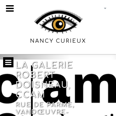
NANCY CURIEUX
LA GALERIE
ROBERT
DOISNEAU,
CCAM
RUE DE PARME,
VANDŒUVRE-