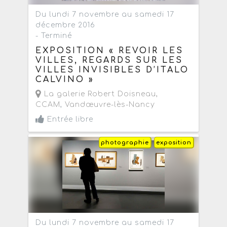
Du lundi 7 novembre au samedi 17
décembre 2016
- Terminé
EXPOSITION « REVOIR LES
VILLES, REGARDS SUR LES
VILLES INVISIBLES D’ITALO
CALVINO »
La galerie Robert Doisneau,
CCAM
,
Vandœuvre-lès-Nancy
Entrée libre
photographie
exposition
Du lundi 7 novembre au samedi 17