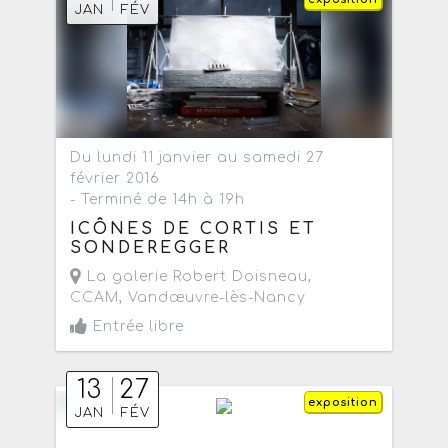
JAN
FÉV
Du lundi 11 janvier au samedi 27
février 2016
- Terminé de 14h à 19h
ICÔNES DE CORTIS ET
SONDEREGGER
La galerie Robert Doisneau,
CCAM
,
Vandœuvre-lès-Nancy
Entrée libre
13
27
exposition
JAN
FÉV