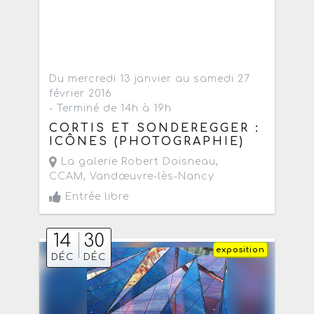
Du mercredi 13 janvier au samedi 27
février 2016
- Terminé de 14h à 19h
CORTIS ET SONDEREGGER :
ICÔNES (PHOTOGRAPHIE)
La galerie Robert Doisneau,
CCAM
,
Vandœuvre-lès-Nancy
Entrée libre
14
30
exposition
DÉC
DÉC