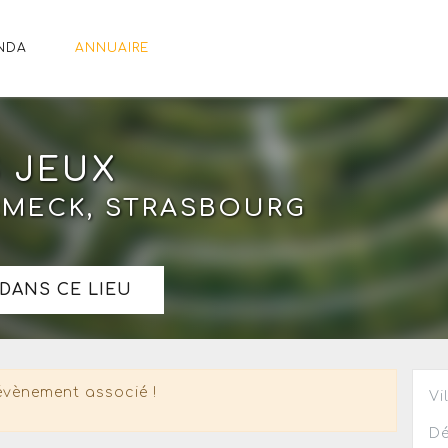
NDA
ANNUAIRE
 JEUX
RMECK, STRASBOURG
DANS CE LIEU
évènement associé !
Vi
Dé