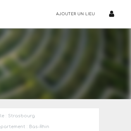
AJOUTER UN LIEU
lle : Strasbourg
partement : Bas-Rhin