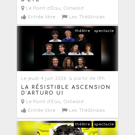
Le Point d'Eau
,
Ostwald
Entrée libre
Les Théâtrales
théâtre
spectacle
Le jeudi 4 juin 2026
à partir de 19h
LA RÉSISTIBLE ASCENSION
D’ARTURO UI
Le Point d'Eau
,
Ostwald
Entrée libre
Les Théâtrales
théâtre
spectacle