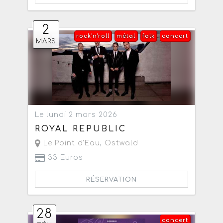
2
rock'n'roll
métal
folk
concert
MARS
Le lundi 2 mars 2026
ROYAL REPUBLIC
Le Point d'Eau
,
Ostwald
33 Euros
RÉSERVATION
28
concert