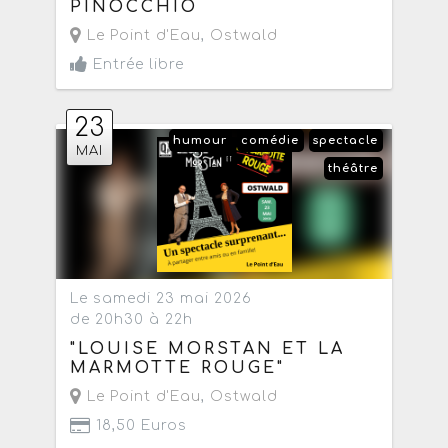
PINOCCHIO
Le Point d'Eau
,
Ostwald
Entrée libre
23
humour
comédie
spectacle
MAI
théâtre
Le samedi 23 mai 2026
de 20h30 à 22h
"LOUISE MORSTAN ET LA
MARMOTTE ROUGE"
Le Point d'Eau
,
Ostwald
18,50 Euros