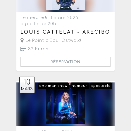
Le mercredi 11 mars 2026
à partir de 20h
LOUIS CATTELAT - ARECIBO
Le Point d'Eau
,
Ostwald
32 Euros
RÉSERVATION
10
one man show
humour
spectacle
MARS