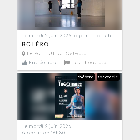
Le mardi 2 juin 2026
à partir de 18h
BOLÉRO
Le Point d'Eau
,
Ostwald
Entrée libre
Les Théâtrales
théâtre
spectacle
Le mardi 2 juin 2026
à partir de 16h30