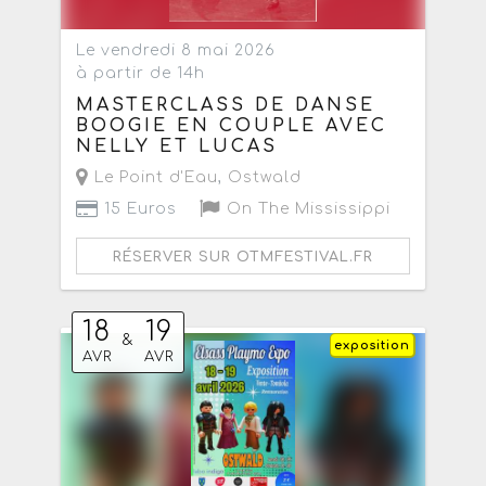
Le vendredi 8 mai 2026
à partir de 14h
MASTERCLASS DE DANSE
BOOGIE EN COUPLE AVEC
NELLY ET LUCAS
Le Point d'Eau
,
Ostwald
15 Euros
On The Mississippi
RÉSERVER SUR OTMFESTIVAL.FR
18
19
&
exposition
AVR
AVR