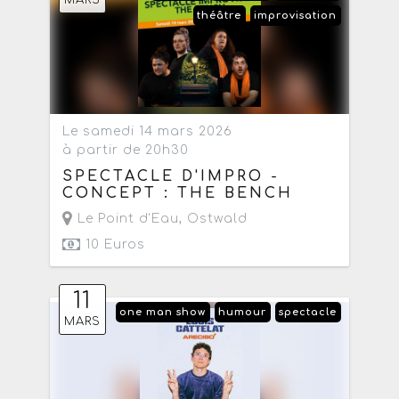
théâtre
improvisation
Le samedi 14 mars 2026
à partir de 20h30
SPECTACLE D'IMPRO -
CONCEPT : THE BENCH
Le Point d'Eau
,
Ostwald
10 Euros
11
one man show
humour
spectacle
MARS