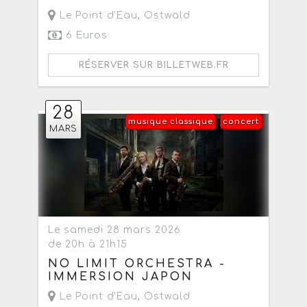
Le Point d'Eau
,
Ostwald
6 Euros
RÉSERVER SUR BILLETWEB.FR
28
musique classique
concert
MARS
Le samedi 28 mars 2026
de 20h à 21h15
NO LIMIT ORCHESTRA -
IMMERSION JAPON
Le Point d'Eau
,
Ostwald