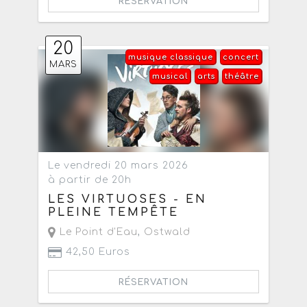
RÉSERVATION
20
musique classique
concert
MARS
musical
arts
théâtre
Le vendredi 20 mars 2026
à partir de 20h
LES VIRTUOSES - EN
PLEINE TEMPÊTE
Le Point d'Eau
,
Ostwald
42,50 Euros
RÉSERVATION