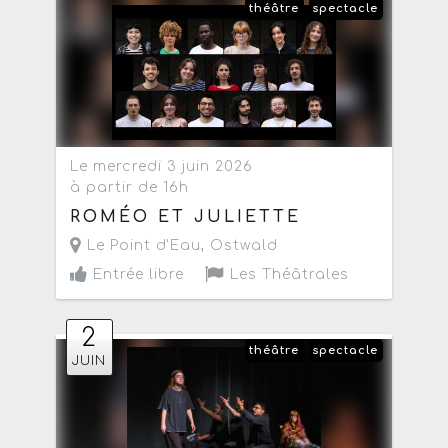
théâtre
spectacle
Le mercredi 3 juin 2026
à partir de 16h
ROMÉO ET JULIETTE
Le Point d'Eau
,
Ostwald
Entrée libre
Les Théâtrales
2
théâtre
spectacle
JUIN