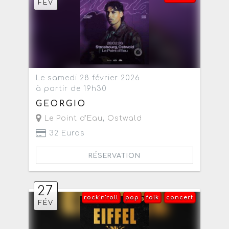
FÉV
Le samedi 28 février 2026
à partir de 19h30
GEORGIO
Le Point d'Eau
,
Ostwald
32 Euros
RÉSERVATION
27
rock'n'roll
pop
folk
concert
FÉV