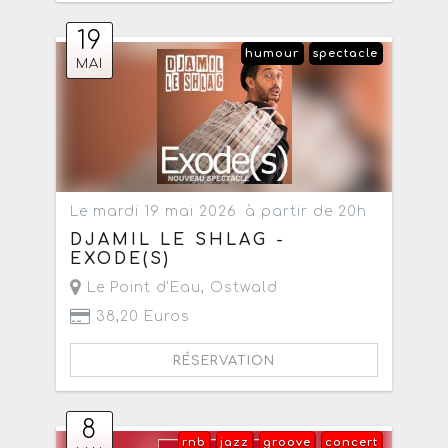
19
humour
spectacle
MAI
Le mardi 19 mai 2026
à partir de 20h
DJAMIL LE SHLAG -
EXODE(S)
Le Point d'Eau
,
Ostwald
38,20 Euros
RÉSERVATION
8
rnb
jazz
groove
concert