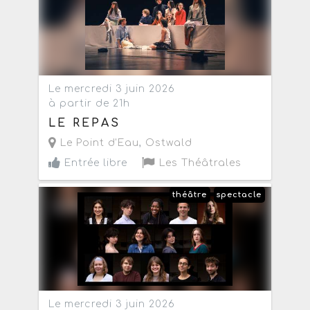
Le mercredi 3 juin 2026
à partir de 21h
LE REPAS
Le Point d'Eau
,
Ostwald
Entrée libre
Les Théâtrales
théâtre
spectacle
Le mercredi 3 juin 2026