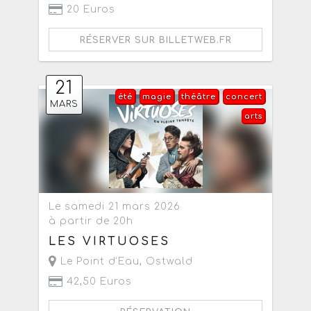
20 Euros
RÉSERVER SUR BILLETWEB.FR
21
été
magie
théâtre
concert
MARS
arts
Le samedi 21 mars 2026
à partir de 20h
LES VIRTUOSES
Le Point d'Eau
,
Ostwald
42,50 Euros