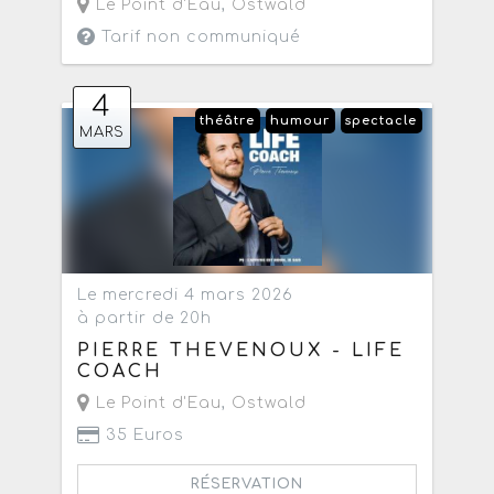
Le Point d'Eau
,
Ostwald
Tarif non communiqué
4
théâtre
humour
spectacle
MARS
Le mercredi 4 mars 2026
à partir de 20h
PIERRE THEVENOUX - LIFE
COACH
Le Point d'Eau
,
Ostwald
35 Euros
RÉSERVATION