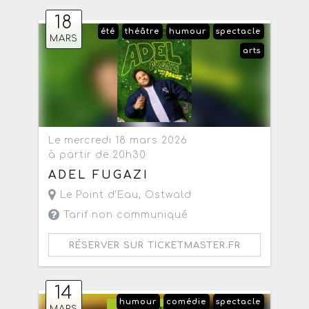
18
été
théâtre
humour
spectacle
MARS
arts
Le mercredi 18 mars 2026
à partir de 20h30
ADEL FUGAZI
Le Point d'Eau
,
Ostwald
Tarif non communiqué
RÉSERVER SUR TICKETMASTER.FR
14
humour
comédie
spectacle
MARS