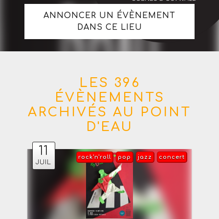
ANNONCER UN ÉVÈNEMENT
DANS CE LIEU
LES 396
ÉVÈNEMENTS
ARCHIVÉS AU POINT
D'EAU
11
rock'n'roll
pop
jazz
concert
JUIL