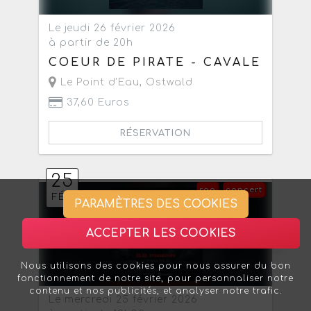
Le jeudi 26 février 2026
à partir de 20h
COEUR DE PIRATE - CAVALE
Le Point d'Eau
,
Ostwald
37,60 Euros
RÉSERVATION
25
rap
concert
FÉV
PARAMÈTRES DES COOKIES
ACCEPTER LES COOKIES
Nous utilisons des cookies pour nous assurer du bon
fonctionnement de notre site, pour personnaliser notre
contenu et nos publicités, et analyser notre trafic.
Le mercredi 25 février 2026