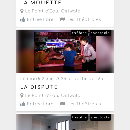
LA MOUETTE
Le Point d'Eau
,
Ostwald
Entrée libre
Les Théâtrales
théâtre
spectacle
Le mardi 2 juin 2026
à partir de 19h
LA DISPUTE
Le Point d'Eau
,
Ostwald
Entrée libre
Les Théâtrales
théâtre
spectacle