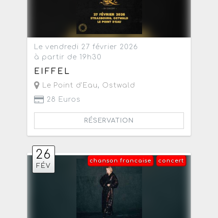
Le vendredi 27 février 2026
à partir de 19h30
EIFFEL
Le Point d'Eau
,
Ostwald
28 Euros
RÉSERVATION
26
chanson francaise
concert
FÉV