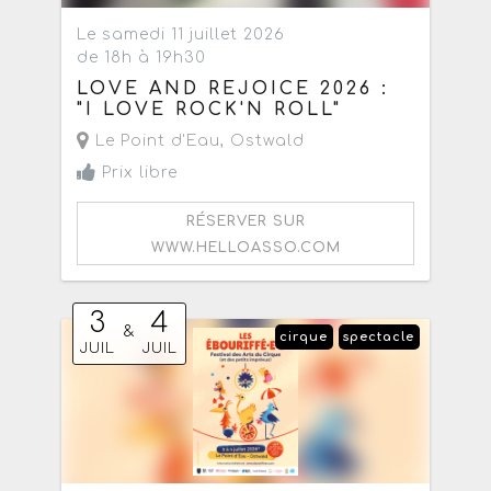
Le samedi 11 juillet 2026
de 18h à 19h30
LOVE AND REJOICE 2026 :
"I LOVE ROCK'N ROLL"
Le Point d'Eau
,
Ostwald
Prix libre
RÉSERVER SUR
WWW.HELLOASSO.COM
3
4
&
cirque
spectacle
JUIL
JUIL