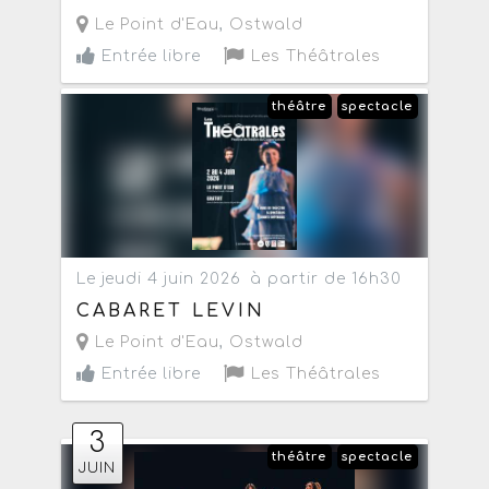
Le Point d'Eau
,
Ostwald
Entrée libre
Les Théâtrales
théâtre
spectacle
Le jeudi 4 juin 2026
à partir de 16h30
CABARET LEVIN
Le Point d'Eau
,
Ostwald
Entrée libre
Les Théâtrales
3
théâtre
spectacle
JUIN