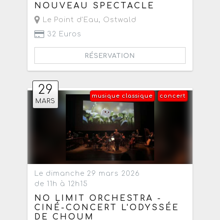
NOUVEAU SPECTACLE
Le Point d'Eau
,
Ostwald
32 Euros
RÉSERVATION
29
musique classique
concert
MARS
Le dimanche 29 mars 2026
de 11h à 12h15
NO LIMIT ORCHESTRA -
CINÉ-CONCERT L'ODYSSÉE
DE CHOUM