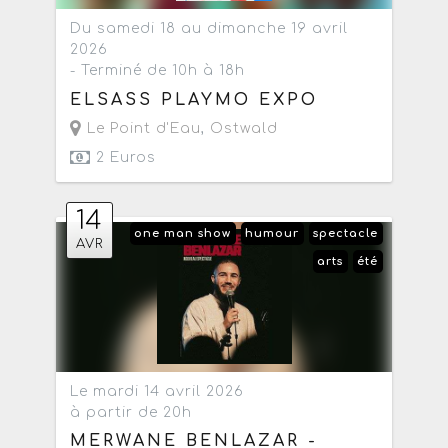
Du samedi 18 au dimanche 19 avril
2026
- Terminé de 10h à 18h
ELSASS PLAYMO EXPO
Le Point d'Eau
,
Ostwald
2 Euros
14
one man show
humour
spectacle
AVR
arts
été
Le mardi 14 avril 2026
à partir de 20h
MERWANE BENLAZAR -