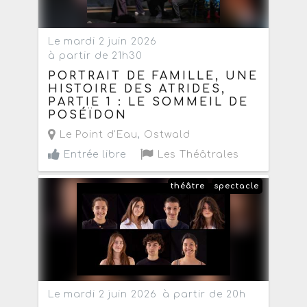
Le mardi 2 juin 2026
à partir de 21h30
PORTRAIT DE FAMILLE, UNE
HISTOIRE DES ATRIDES,
PARTIE 1 : LE SOMMEIL DE
POSÉÏDON
Le Point d'Eau
,
Ostwald
Entrée libre
Les Théâtrales
théâtre
spectacle
Le mardi 2 juin 2026
à partir de 20h