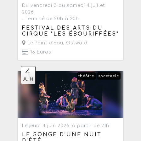
Du vendredi 3 au samedi 4 juillet
2026
- Terminé de 20h à 20h
FESTIVAL DES ARTS DU
CIRQUE "LES ÉBOURIFFÉES"
Le Point d'Eau
,
Ostwald
15 Euros
4
théâtre
spectacle
JUIN
Le jeudi 4 juin 2026
à partir de 21h
LE SONGE D’UNE NUIT
D’ÉTÉ