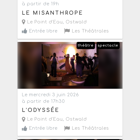
à partir de 19h
LE MISANTHROPE
Le Point d'Eau
,
Ostwald
Entrée libre
Les Théâtrales
théâtre
spectacle
Le mercredi 3 juin 2026
à partir de 17h30
L’ODYSSÉE
Le Point d'Eau
,
Ostwald
Entrée libre
Les Théâtrales