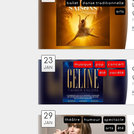
ballet
danse traditionnelle
arts
23
musique
pop
concert
JAN
été
variété
29
théâtre
humour
spectacle
JAN
arts
été