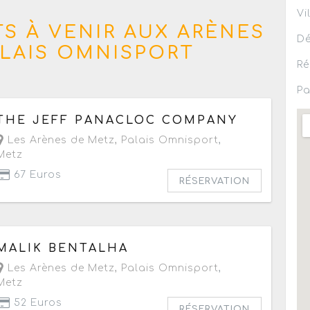
Vi
S À VENIR AUX ARÈNES
Dé
ALAIS OMNISPORT
Ré
Pa
Le vendredi 18 septembre 2026
à partir de 20h
THE JEFF PANACLOC COMPANY
Les Arènes de Metz, Palais Omnisport
,
Metz
67 Euros
RÉSERVATION
Le vendredi 9 octobre 2026
à partir de 20h
MALIK BENTALHA
Les Arènes de Metz, Palais Omnisport
,
Metz
52 Euros
RÉSERVATION