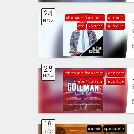
24
chanson francaise
concert
NOV
été
variété
musique
28
chanson francaise
concert
NOV
été
variété
musique
18
danse
spectacle
DÉC