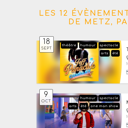
LES 12 ÉVÈNEMENT
DE METZ, P
18
théâtre
humour
spectacle
SEPT
arts
été
9
humour
spectacle
OCT
arts
été
one man show