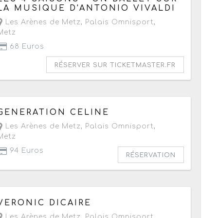
LA MUSIQUE D'ANTONIO VIVALDI
Les Arènes de Metz, Palais Omnisport
,
Metz
68 Euros
RÉSERVER SUR TICKETMASTER.FR
Le samedi 23 janvier 2027
à partir de 20h30
GENERATION CELINE
Les Arènes de Metz, Palais Omnisport
,
Metz
94 Euros
RÉSERVATION
Le vendredi 29 janvier 2027
à partir de 20h
VERONIC DICAIRE
Les Arènes de Metz, Palais Omnisport
,