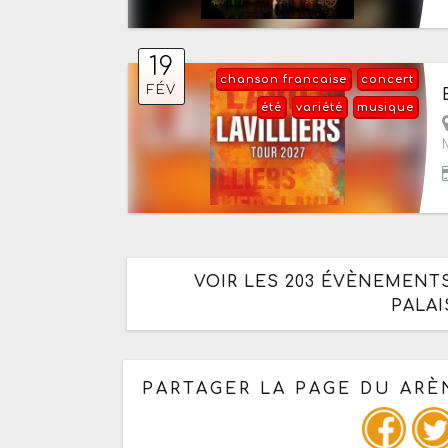
19
chanson francaise
concert
FÉV
été
variété
musique
VOIR LES 203 ÉVÈNEMENT
PALA
PARTAGER LA PAGE DU ARÈ