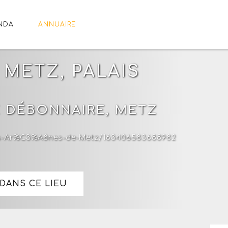
NDA
ANNUAIRE
 METZ, PALAIS
E DÉBONNAIRE, METZ
es-Ar%C3%A8nes-de-Metz/163406583688982
DANS CE LIEU