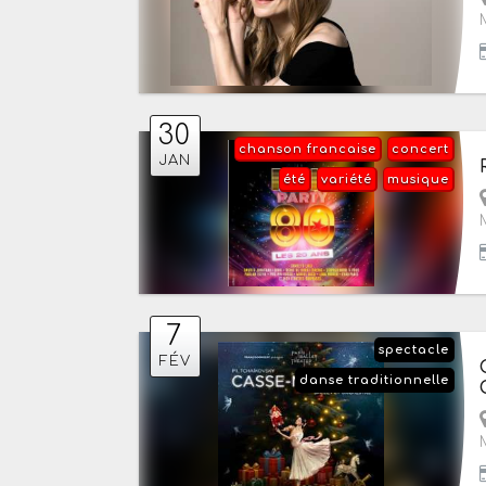
30
chanson francaise
concert
JAN
été
variété
musique
7
spectacle
FÉV
danse traditionnelle