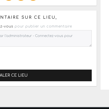
 pour un : mail / forum / réseau social
TAIRE SUR CE LIEU,
z-vous
pour publier un commentaire
ALER CE LIEU