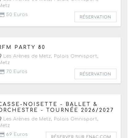
Metz
50 Euros
RÉSERVATION
Le samedi 30 janvier 2027
à partir de 20h
RFM PARTY 80
Les Arènes de Metz, Palais Omnisport
,
Metz
70 Euros
RÉSERVATION
Le dimanche 7 février 2027
à partir de 16h
CASSE-NOISETTE - BALLET &
ORCHESTRE - TOURNÉE 2026/2027
Les Arènes de Metz, Palais Omnisport
,
Metz
69 Euros
RÉSERVER SUR FNAC.COM