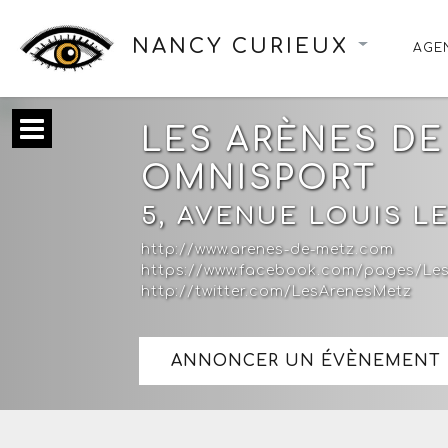
NANCY CURIEUX
AGE
LES ARÈNES DE
OMNISPORT
5, AVENUE LOUIS L
http://www.arenes-de-metz.com
https://www.facebook.com/pages/L
http://twitter.com/LesArenesMetz
ANNONCER UN ÉVÈNEMENT 