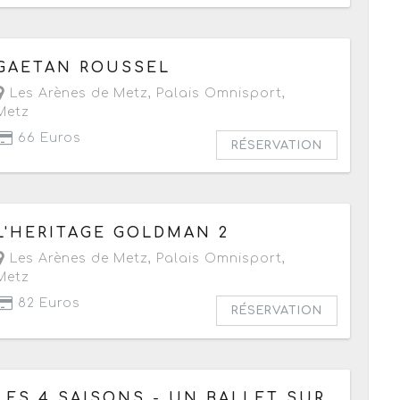
Le mardi 24 novembre 2026
à partir de 20h
GAETAN ROUSSEL
Les Arènes de Metz, Palais Omnisport
,
Metz
66 Euros
RÉSERVATION
Le samedi 28 novembre 2026
L'HERITAGE GOLDMAN 2
à partir de 20h30
Les Arènes de Metz, Palais Omnisport
,
Metz
82 Euros
RÉSERVATION
Le vendredi 18 décembre 2026
à partir de 20h
LES 4 SAISONS - UN BALLET SUR