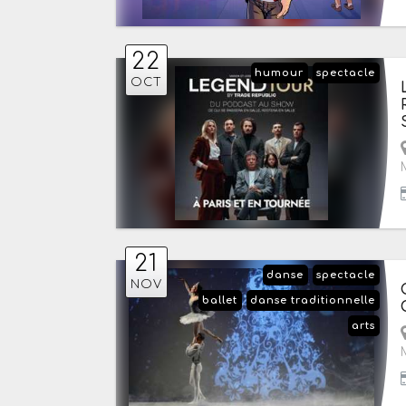
22
humour
spectacle
OCT
21
danse
spectacle
NOV
ballet
danse traditionnelle
arts