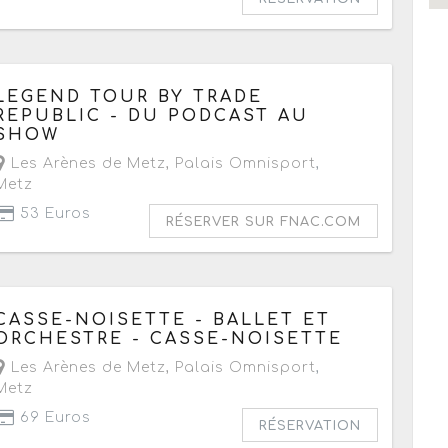
Le jeudi 22 octobre 2026
à partir de 20h
LEGEND TOUR BY TRADE
REPUBLIC - DU PODCAST AU
SHOW
Les Arènes de Metz, Palais Omnisport
,
Metz
53 Euros
RÉSERVER SUR FNAC.COM
Le samedi 21 novembre 2026
à partir de 20h
CASSE-NOISETTE - BALLET ET
ORCHESTRE - CASSE-NOISETTE
Les Arènes de Metz, Palais Omnisport
,
Metz
69 Euros
RÉSERVATION