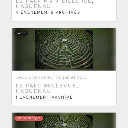
LE PARKING VIEILLE ILE
,
HAGUENAU
4 ÉVÈNEMENTS ARCHIVÉS
parc
Ajouter aux favoris
0
Depuis le samedi 25 juillet 2015
LE PARC BELLEVUE
,
HAGUENAU
1 ÉVÈNEMENT ARCHIVÉ
bibliothèque