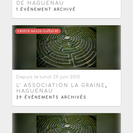
DE HAGUENAU
1 ÉVÈNEMENT ARCHIVÉ
centre socio-culturel
Ajouter aux favoris
0
Depuis le lundi 29 juin 2015
L' ASSOCIATION LA GRAINE
,
HAGUENAU
29 ÉVÈNEMENTS ARCHIVÉS