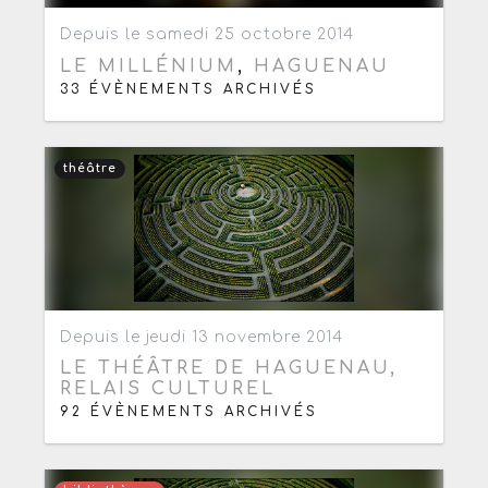
Ajouter aux favoris
0
Depuis le samedi 25 octobre 2014
LE MILLÉNIUM
,
HAGUENAU
33 ÉVÈNEMENTS ARCHIVÉS
théâtre
Ajouter aux favoris
0
Depuis le jeudi 13 novembre 2014
LE THÉÂTRE DE HAGUENAU,
RELAIS CULTUREL
92 ÉVÈNEMENTS ARCHIVÉS