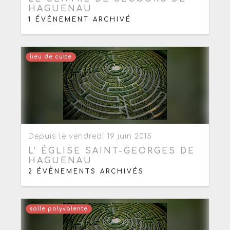
HAGUENAU
1 ÉVÈNEMENT ARCHIVÉ
lieu de culte
Ajouter aux favoris
0
Depuis le vendredi 19 juin 2015
L' ÉGLISE SAINT-GEORGES DE
HAGUENAU
2 ÉVÈNEMENTS ARCHIVÉS
salle polyvalente