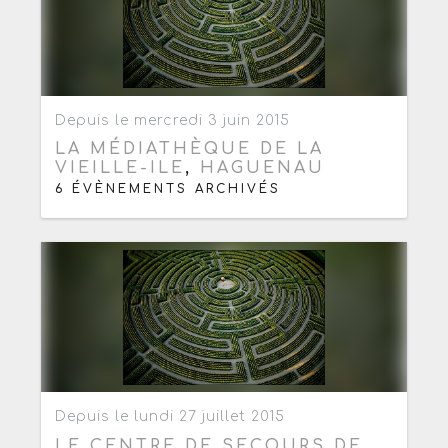
Ajouter aux favoris
0
Depuis le mercredi 3 juin 2015
LA MÉDIATHÈQUE DE LA
VIEILLE-ILE
,
HAGUENAU
6 ÉVÈNEMENTS ARCHIVÉS
Ajouter aux favoris
0
Depuis le lundi 27 juillet 2015
LE CENTRE DE SECOURS DE