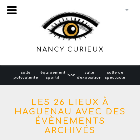
NANCY CURIEUX
salle
équipement
salle
salle de
bar
polyvalente
sportif
d'exposition
spectacle
LES 26 LIEUX À
HAGUENAU AVEC DES
ÉVÈNEMENTS
ARCHIVÉS