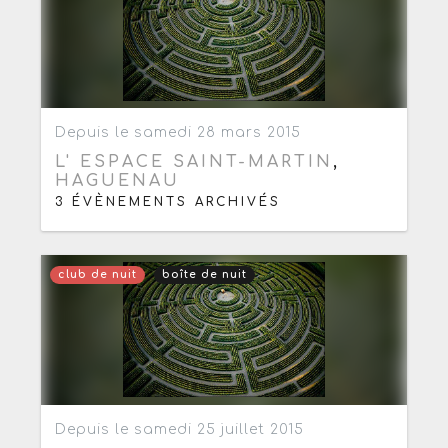
Ajouter aux favoris
0
Depuis le samedi 28 mars 2015
L' ESPACE SAINT-MARTIN
,
HAGUENAU
3 ÉVÈNEMENTS ARCHIVÉS
club de nuit
boîte de nuit
Ajouter aux favoris
0
Depuis le samedi 25 juillet 2015