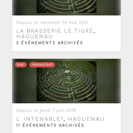
Ajouter aux favoris
0
Depuis le vendredi 26 mai 2017
LA BRASSERIE LE TIGRE
,
HAGUENAU
2 ÉVÈNEMENTS ARCHIVÉS
bar
restaurant
Ajouter aux favoris
0
Depuis le jeudi 7 juin 2018
L' INTENABLE²
,
HAGUENAU
11 ÉVÈNEMENTS ARCHIVÉS