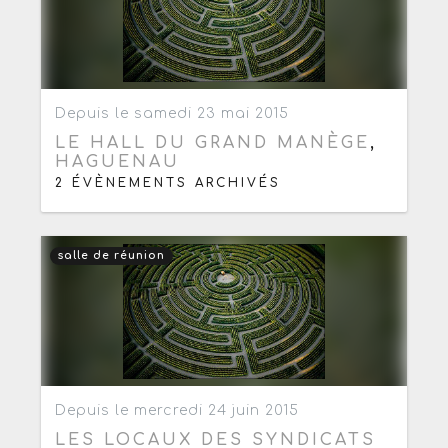
Ajouter aux favoris
0
Depuis le samedi 23 mai 2015
LE HALL DU GRAND MANÈGE
,
HAGUENAU
2 ÉVÈNEMENTS ARCHIVÉS
salle de réunion
Ajouter aux favoris
0
Depuis le mercredi 24 juin 2015
LES LOCAUX DES SYNDICATS