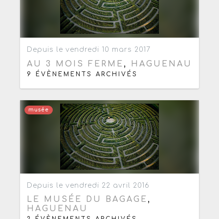
Ajouter aux favoris
0
Depuis le vendredi 10 mars 2017
AU 3 MOIS FERME
,
HAGUENAU
9 ÉVÈNEMENTS ARCHIVÉS
musée
Ajouter aux favoris
0
Depuis le vendredi 22 avril 2016
LE MUSÉE DU BAGAGE
,
HAGUENAU