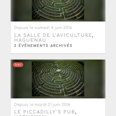
Ajouter aux favoris
0
Depuis le samedi 4 juin 2016
LA SALLE DE L'AVICULTURE
,
HAGUENAU
2 ÉVÈNEMENTS ARCHIVÉS
bar
Ajouter aux favoris
0
Depuis le mardi 21 juin 2016
LE PICCADILLY'S PUB
,