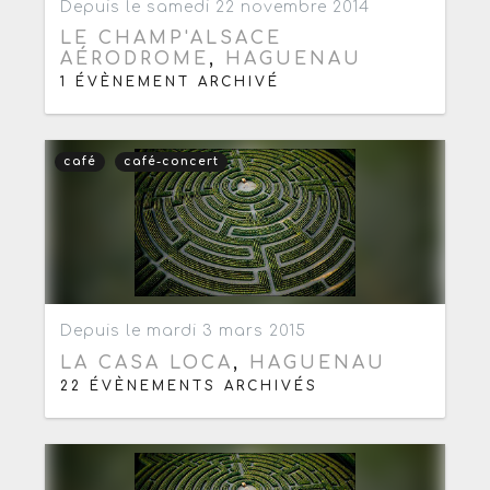
Depuis le samedi 22 novembre 2014
LE CHAMP'ALSACE
AÉRODROME
,
HAGUENAU
1 ÉVÈNEMENT ARCHIVÉ
café
café-concert
Ajouter aux favoris
0
Depuis le mardi 3 mars 2015
LA CASA LOCA
,
HAGUENAU
22 ÉVÈNEMENTS ARCHIVÉS