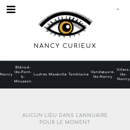
NANCY CURIEUX
Blénod-
Villers
lès-Pont-
Vandœuvre-
Nancy
Ludres
Maxéville
Tomblaine
lès-
à-
lès-Nancy
Nancy
Mousson
AUCUN LIEU DANS L'ANNUAIRE
POUR LE MOMENT