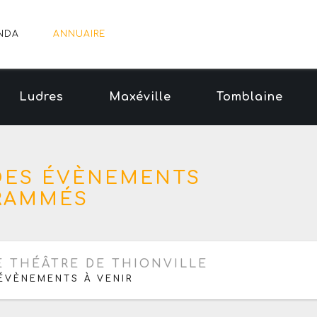
NDA
ANNUAIRE
Ludres
Maxéville
Tomblaine
 DES ÉVÈNEMENTS
RAMMÉS
ochaine date le vendredi 13 novembre 2026
E THÉÂTRE DE THIONVILLE
ÉVÈNEMENTS À VENIR