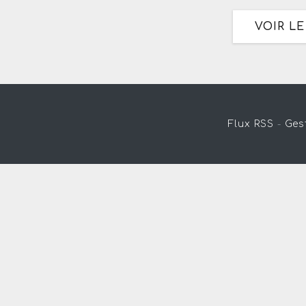
VOIR L
Flux RSS
-
Ges