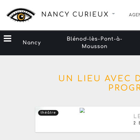
NANCY CURIEUX
AGE
Blénod-lès-Pont-à-
Nancy
Mousson
UN LIEU AVEC
PROG
théâtre
Pr
L
2 
Ajouter aux favoris
0