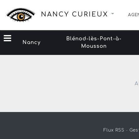
NANCY CURIEUX
AGE
Blénod-lès-Pont-à-
Nancy
Mousson
A
Flux RSS
-
Ges