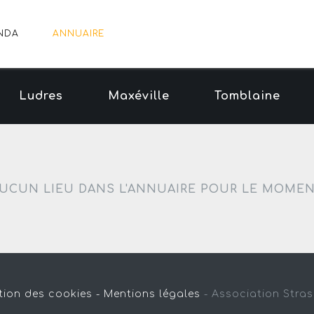
NDA
ANNUAIRE
Ludres
Maxéville
Tomblaine
UCUN LIEU DANS L'ANNUAIRE POUR LE MOME
tion des cookies -
Mentions légales
-
Association Stra